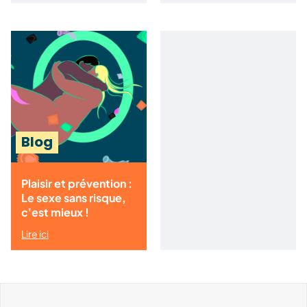
Blog
Plaisir et prévention :
Le sexe sans risque,
c'est mieux !
Lire ici