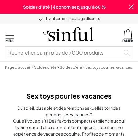
Soldes d’été | économisez jusqu’à 60 %
Livraison et emballage discrets
MENU
PANIER
Page d'accueil
Soldes d’été
Soldes d’été
Sex toys pour les vacances
Sex toys pour les vacances
Du soleil, du sable et des relations sexuelles torrides
pendant les vacances ?
Oui, s'il vous plaît ! Des favoris compacts et silencieux qui
transforment discrètement tout séjour à l'hôtel en une
expérience de vacances coquine. Profitez de moments