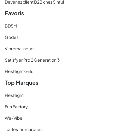
Devenez client B2B chez Sinful
Favoris
BDSM
Godes
Vibromasseurs
Satisfyer Pro 2 Generation 3
Fleshlight Girls
Top Marques
Fleshlight
Fun Factory
We-Vibe
Toutes les marques