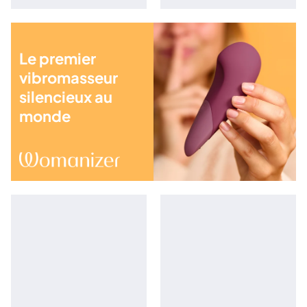
Le premier
vibromasseur
silencieux au
monde