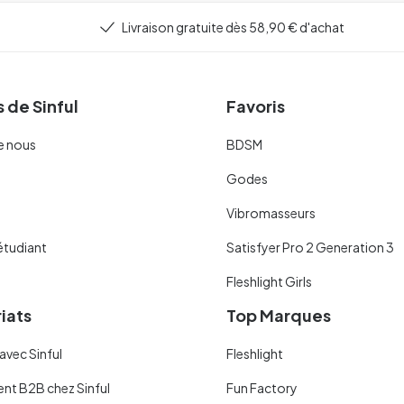
Livraison gratuite dès 58,90 € d'achat
 de Sinful
Favoris
e nous
BDSM
Godes
Vibromasseurs
étudiant
Satisfyer Pro 2 Generation 3
Fleshlight Girls
iats
Top Marques
avec Sinful
Fleshlight
ent B2B chez Sinful
Fun Factory