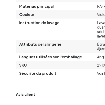
Matériau principal
PA (
Couleur
Viol
Instruction de lavage
Lava
quan
séch
lave
Attributs de la lingerie
Étir
Ajus
Langues utilisées sur l'emballage
Angl
SKU
291
Sécurité du produit
Voir
Avis client