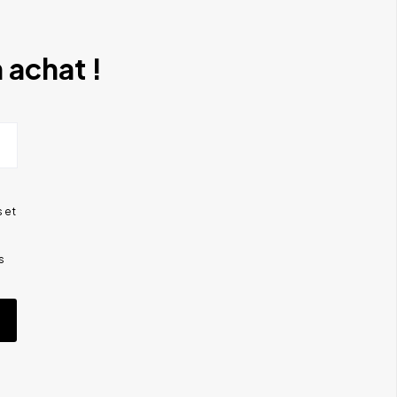
 achat !
 et
s