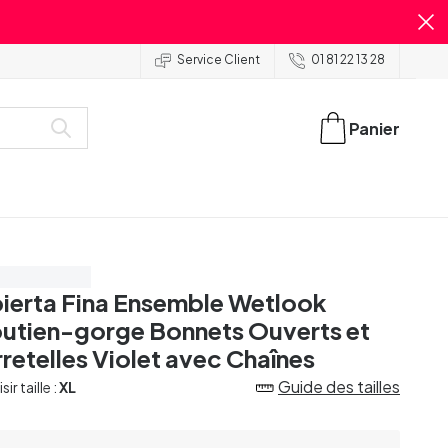
Service Client
01 81 22 13 28
Panier
onomisez 10%
ierta Fina Ensemble Wetlook
utien-gorge Bonnets Ouverts et
rretelles Violet avec Chaînes
Guide des tailles
ir taille :
XL