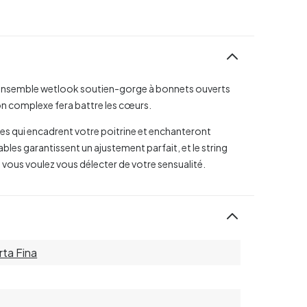
'ensemble wetlook soutien-gorge à bonnets ouverts
ion complexe fera battre les cœurs.
ses qui encadrent votre poitrine et enchanteront
ables garantissent un ajustement parfait, et le string
 vous voulez vous délecter de votre sensualité.
rta Fina