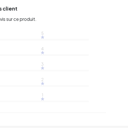
 client
vis sur ce produit.
5
4
3
2
1