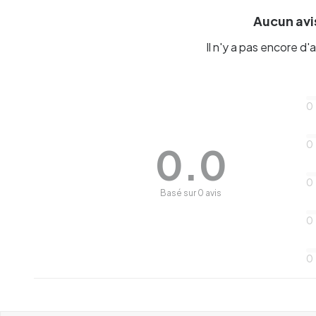
Aucun avis
Il n'y a pas encore d'a
0
0
0.0
0
Basé sur 0 avis
0
0