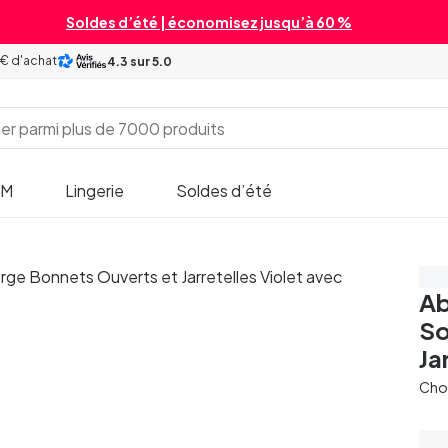
Soldes d’été | économisez jusqu’à 60 %
 € d'achat
4.3
sur 5.0
SM
Lingerie
Soldes d’été
Éc
Ab
So
Ja
Chois