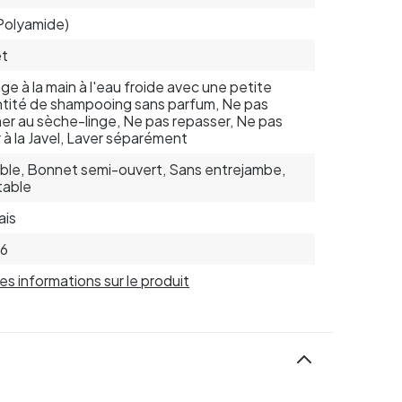
Polyamide)
et
ge à la main à l'eau froide avec une petite
tité de shampooing sans parfum, Ne pas
er au sèche-linge, Ne pas repasser, Ne pas
r à la Javel, Laver séparément
able, Bonnet semi-ouvert, Sans entrejambe,
table
ais
96
 les informations sur le produit