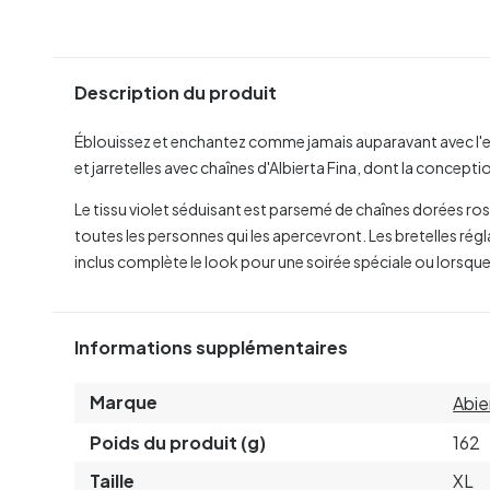
Description du produit
Éblouissez et enchantez comme jamais auparavant avec l
et jarretelles avec chaînes d'Albierta Fina, dont la concept
Le tissu violet séduisant est parsemé de chaînes dorées ro
toutes les personnes qui les apercevront. Les bretelles régl
inclus complète le look pour une soirée spéciale ou lorsque
Informations supplémentaires
Marque
Abie
Poids du produit (g)
162
Taille
XL