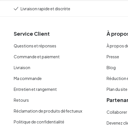
Livraison rapide et discrète
Service Client
À propos
Questions et réponses
À propos d
Commande et paiement
Presse
Livraison
Blog
Ma commande
Réduction 
Entretien et rangement
Plan du site
Partenar
Retours
Réclamation de produits défectueux
Collaborer 
Politique de confidentialité
Devenez cli