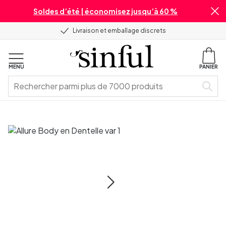
Soldes d’été | économisez jusqu’à 60 %
Livraison et emballage discrets
MENU
PANIER