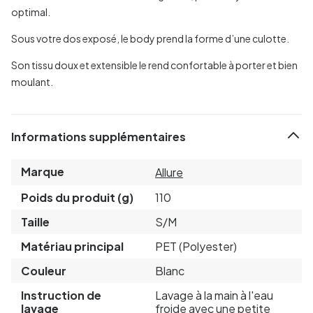
optimal.
Sous votre dos exposé, le body prend la forme d’une culotte.
Son tissu doux et extensible le rend confortable à porter et bien
moulant.
Informations supplémentaires
Marque
Allure
Poids du produit (g)
110
Taille
S/M
Matériau principal
PET (Polyester)
Couleur
Blanc
Instruction de
Lavage à la main à l'eau
lavage
froide avec une petite