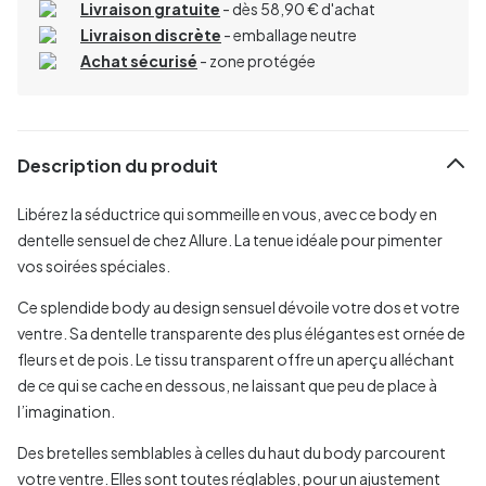
Livraison gratuite
- dès 58,90 € d'achat
Livraison discrète
- emballage neutre
Achat sécurisé
- zone protégée
Description du produit
Libérez la séductrice qui sommeille en vous, avec ce body en
dentelle sensuel de chez Allure. La tenue idéale pour pimenter
vos soirées spéciales.
Ce splendide body au design sensuel dévoile votre dos et votre
ventre. Sa dentelle transparente des plus élégantes est ornée de
fleurs et de pois. Le tissu transparent offre un aperçu alléchant
de ce qui se cache en dessous, ne laissant que peu de place à
l’imagination.
Des bretelles semblables à celles du haut du body parcourent
votre ventre. Elles sont toutes réglables, pour un ajustement