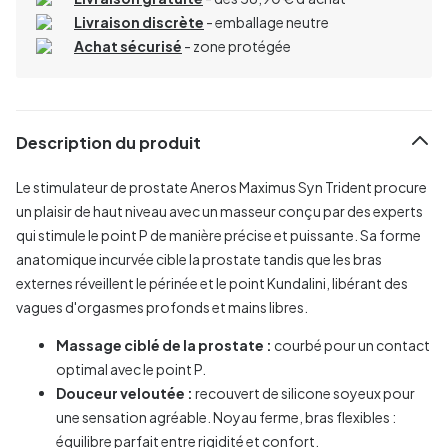
Livraison discrète
- emballage neutre
Achat sécurisé
- zone protégée
Description du produit
Le stimulateur de prostate Aneros Maximus Syn Trident procure
un plaisir de haut niveau avec un masseur conçu par des experts
qui stimule le point P de manière précise et puissante. Sa forme
anatomique incurvée cible la prostate tandis que les bras
externes réveillent le périnée et le point Kundalini, libérant des
vagues d'orgasmes profonds et mains libres.
Massage ciblé de la prostate :
courbé pour un contact
optimal avec le point P.
Douceur veloutée :
recouvert de silicone soyeux pour
une sensation agréable. Noyau ferme, bras flexibles :
équilibre parfait entre rigidité et confort.