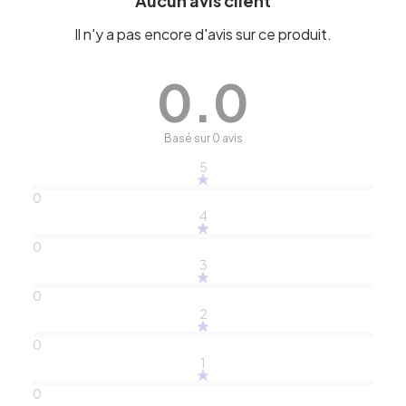
Aucun avis client
Il n'y a pas encore d'avis sur ce produit.
0.0
Basé sur 0 avis
5
0
4
0
3
0
2
0
1
0