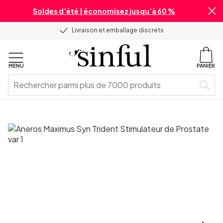
Soldes d’été | économisez jusqu’à 60 %
Livraison et emballage discrets
MENU
PANIER