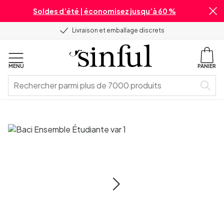
Soldes d’été | économisez jusqu’à 60 %
Livraison et emballage discrets
MENU
PANIER