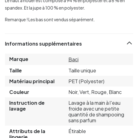
Le haut à nouer est composé à 94 % en polyester et à 6 % en
spandex. Et la jupe à 100 % en polyester.
Remarque ! Les bas sont vendus séparément.
Informations supplémentaires
Marque
Baci
Taille
Taille unique
Matériau principal
PET (Polyester)
Couleur
Noir, Vert, Rouge, Blanc
Instruction de
Lavage à la main à l'eau
lavage
froide avec une petite
quantité de shampooing
sans parfum
Attributs de la
Étirable
lingerie