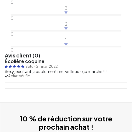
0
3
0
2
0
1
0
Avis client (0)
Écolière coquine
Satu
-
21. mar. 2022
Sexy, excitant, absolument merveilleux - ça marche !!!
Achat vérifié
10 % de réduction sur votre
prochain achat !