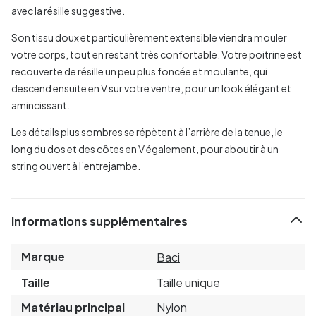
avec la résille suggestive.
Son tissu doux et particulièrement extensible viendra mouler
votre corps, tout en restant très confortable. Votre poitrine est
recouverte de résille un peu plus foncée et moulante, qui
descend ensuite en V sur votre ventre, pour un look élégant et
amincissant.
Les détails plus sombres se répètent à l’arrière de la tenue, le
long du dos et des côtes en V également, pour aboutir à un
string ouvert à l’entrejambe.
Informations supplémentaires
Marque
Baci
Taille
Taille unique
Matériau principal
Nylon