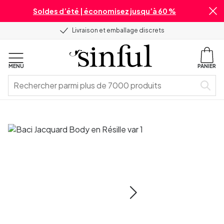
Soldes d’été | économisez jusqu’à 60 %
Livraison et emballage discrets
MENU
PANIER