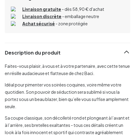
Livraison gratuite
- dès 58,90 € d'achat
Livraison discrète
- emballage neutre
Achat sécurisé
- zone protégée
Description du produit
Faites-vous plaisir, à vous et à votre partenaire, avec cette tenue
en résille audacieuse et flatteuse de chez Baci.
Idéal pour pimenter vos soirées coquines, voire même votre
quotidien. Son pouvoir de séduction sera sublimé si vous la
portez sous un beau blazer, bien qu’elle vous suffise amplement
seule.
Sa coupe classique, son décolleté rond et plongeant à l’avant et
à l’arrière, ses bretelles exaltantes - tous ces détails créent un
look à la fois innocent et sportif qui contraste agréablement