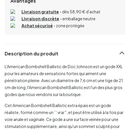
Avantages
Livraison gratuite
- dès 58,90 € d'achat
Livraison discrète
- emballage neutre
Achat sécurisé
- zone protégée
Description du produit
L'American Bombshell Ballistic de Doc Johnson est un gode XXL
pour les amateurs de sensations fortes qui aiment une
pénétration pleine. Avec un diamètre de 7,6 cm et une tige de 21
cm de long, l'American Bombshell Ballistic est l'un des plus gros
godes que nous vendons sur la boutique.
Cet American Bombshell Ballistic extra épais est un gode
réaliste, formé comme un `` vrai '', et peut être utilisé à la fois par
voie anale et vaginale. Ce gode a une surface veinée pour une
stimulation supplémentaire, ainsi qu'un sommet sculpté pour