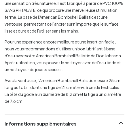
une sensation très naturelle. Il est fabriqué à partir de PVC 100%
SANS PHTALATE, ce qui procure une merveilleuse stimulation
ferme. La base de l'American Bombshell Ballistic est une
ventouse, permettant de l'ancrer sur n'importe quelle surface
lisse et dure et de l'utiliser sans les mains.
Pour une expérience encore meilleure et une insertion facile,
nous vous recommandons d'utiliser un bon lubrifiant à base
d'eau avec votre American Bombshell Ballistic de Doc Johnson.
Après utilisation, vous pouvez le nettoyer avec de l'eau tiède et
un nettoyeur de jouets sexuels.
Avec la ventouse, l'American Bombshell Ballistic mesure 28 cm.
long au total, dont une tige de 21 cm et env. 5 cm de testicules.
La tête du gode a un diamètre de 8,2 cm et la tige a un diamètre
de 7,6 cm.
Informations supplémentaires