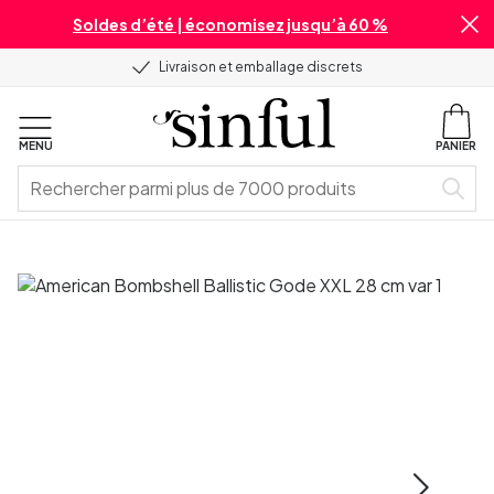
Soldes d’été | économisez jusqu’à 60 %
Livraison et emballage discrets
MENU
PANIER