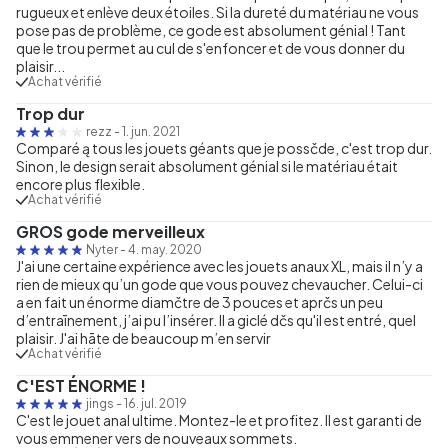
rugueux et enlève deux étoiles. Si la dureté du matériau ne vous
pose pas de problème, ce gode est absolument génial ! Tant
que le trou permet au cul de s'enfoncer et de vous donner du
plaisir...
Achat vérifié
Trop dur
rezz
-
1. jun. 2021
Comparé ą tous les jouets géants que je possčde, c'est trop dur.
Sinon, le design serait absolument génial si le matériau était
encore plus flexible.
Achat vérifié
GROS gode merveilleux
Nyter
-
4. may. 2020
J'ai une certaine expérience avec les jouets anaux XL, mais il n’y a
rien de mieux qu’un gode que vous pouvez chevaucher. Celui-ci
a en fait un énorme diamčtre de 3 pouces et aprčs un peu
d’entraīnement, j’ai pu l’insérer. Il a giclé dčs qu'il est entré, quel
plaisir. J'ai hāte de beaucoup m’en servir
Achat vérifié
C'EST ÉNORME !
jings
-
16. jul. 2019
C'est le jouet anal ultime. Montez-le et profitez. Il est garanti de
vous emmener vers de nouveaux sommets.