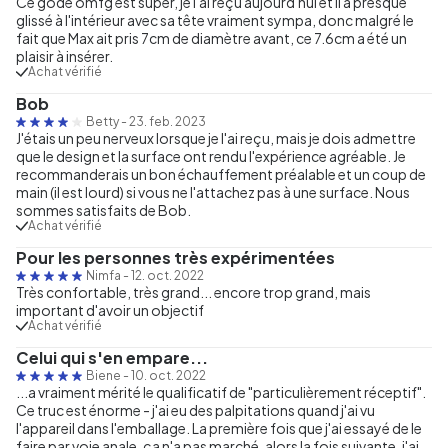
Ce gode omfg est super, je l'ai reçu aujourd'hui et il a presque
glissé à l'intérieur avec sa tête vraiment sympa, donc malgré le
fait que Max ait pris 7cm de diamètre avant, ce 7.6cm a été un
plaisir à insérer.
Achat vérifié
Bob
Betty
-
23. feb. 2023
J'étais un peu nerveux lorsque je l'ai reçu, mais je dois admettre
que le design et la surface ont rendu l'expérience agréable. Je
recommanderais un bon échauffement préalable et un coup de
main (il est lourd) si vous ne l'attachez pas à une surface. Nous
sommes satisfaits de Bob.
Achat vérifié
Pour les personnes très expérimentées
Nimfa
-
12. oct. 2022
Très confortable, très grand... encore trop grand, mais
important d'avoir un objectif
Achat vérifié
Celui qui s'en empare...
Biene
-
10. oct. 2022
...a vraiment mérité le qualificatif de "particulièrement réceptif".
Ce truc est énorme - j'ai eu des palpitations quand j'ai vu
l'appareil dans l'emballage. La première fois que j'ai essayé de le
faire par voie anale, ça n'a pas marché, alors la fois suivante, j'ai