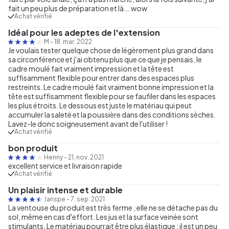
fait un peu plus de préparation et là... wow
Achat vérifié
Idéal pour les adeptes de l'extension
M
-
18. mar. 2022
Je voulais tester quelque chose de légèrement plus grand dans
sa circonférence et j'ai obtenu plus que ce que je pensais, le
cadre moulé fait vraiment impression et la tête est
suffisamment flexible pour entrer dans des espaces plus
restreints. Le cadre moulé fait vraiment bonne impression et la
tête est suffisamment flexible pour se faufiler dans les espaces
les plus étroits. Le dessous est juste le matériau qui peut
accumuler la saleté et la poussière dans des conditions sèches.
Lavez-le donc soigneusement avant de l'utiliser !
Achat vérifié
bon produit
Henny
-
21. nov. 2021
excellent service et livraison rapide
Achat vérifié
Un plaisir intense et durable
Janspe
-
7. sep. 2021
La ventouse du produit est très ferme ; elle ne se détache pas du
sol, même en cas d'effort. Les jus et la surface veinée sont
stimulants. Le matériau pourrait être plus élastique ; il est un peu