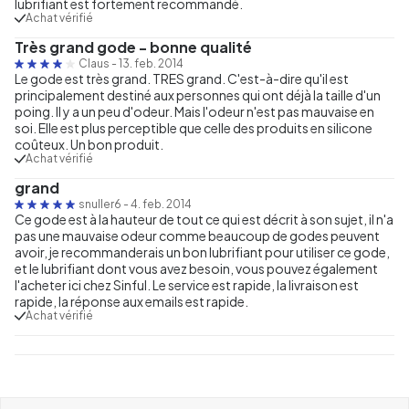
lubrifiant est fortement recommandé.
Achat vérifié
Très grand gode - bonne qualité
Claus
-
13. feb. 2014
Le gode est très grand. TRES grand. C'est-à-dire qu'il est
principalement destiné aux personnes qui ont déjà la taille d'un
poing. Il y a un peu d'odeur. Mais l'odeur n'est pas mauvaise en
soi. Elle est plus perceptible que celle des produits en silicone
coûteux. Un bon produit.
Achat vérifié
grand
snuller6
-
4. feb. 2014
Ce gode est à la hauteur de tout ce qui est décrit à son sujet, il n'a
pas une mauvaise odeur comme beaucoup de godes peuvent
avoir, je recommanderais un bon lubrifiant pour utiliser ce gode,
et le lubrifiant dont vous avez besoin, vous pouvez également
l'acheter ici chez Sinful. Le service est rapide, la livraison est
rapide, la réponse aux emails est rapide.
Achat vérifié