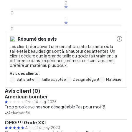
2
0
1
0
Résumé des avis
i
Les clients éprouvent une sensation satisfaisante où la
taille et le beau design sont à la hauteur des attentes. Un
client déclare que la grande taille du gode fait vraiment la
différence dans l'expérience, même si certains auraient
préféré un matériau plus doux.
Avis des clients :
Satisfait·e
Taille adaptée
Design élégant
Matériau
Avis client (0)
American bomber
Phil
-
14. aug. 2025
Trop gros les veines son désagréable Pas pour moi 👎
Achat vérifié
OMG !!! Gode XXL
Alias
-
24. may. 2023