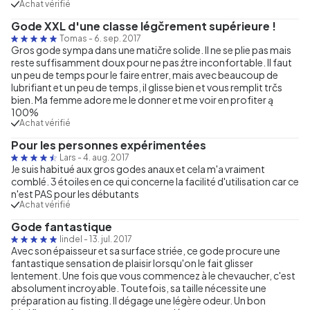
Achat vérifié
Gode XXL d'une classe légčrement supérieure !
Tomas
-
6. sep. 2017
Gros gode sympa dans une matičre solide. Il ne se plie pas mais
reste suffisamment doux pour ne pas źtre inconfortable. Il faut
un peu de temps pour le faire entrer, mais avec beaucoup de
lubrifiant et un peu de temps, il glisse bien et vous remplit trčs
bien. Ma femme adore me le donner et me voir en profiter ą
100%
Achat vérifié
Pour les personnes expérimentées
Lars
-
4. aug. 2017
Je suis habitué aux gros godes anaux et cela m'a vraiment
comblé. 3 étoiles en ce qui concerne la facilité d'utilisation car ce
n'est PAS pour les débutants
Achat vérifié
Gode fantastique
lindel
-
13. jul. 2017
Avec son épaisseur et sa surface striée, ce gode procure une
fantastique sensation de plaisir lorsqu'on le fait glisser
lentement. Une fois que vous commencez à le chevaucher, c'est
absolument incroyable. Toutefois, sa taille nécessite une
préparation au fisting. Il dégage une légère odeur. Un bon