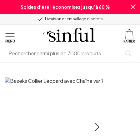
Soldes d’été | économisez jusqu’à 60 %
Livraison et emballage discrets
MENU
PANIER