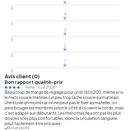
0
4
0
3
0
2
0
1
0
Avis client (0)
Bon rapport qualité-prix
Vema
-
5. jul. 2026
Beaucoup de marge de réglage pour un lit 160x200, même si tu
le mets sous le matelas (un peu trop lâche sous le surmatelas).
Une étoile en moins car on ne peut pas le fixer au matelas, on
peut bouger les membres selon le côté d’où vient la corde, mais
c’est adapté aux débutants. Les menottes ne sont pas les plus
douces ni les plus confortables, donc la circulation sanguine
peut facilement être entravée.
Achat vérifié