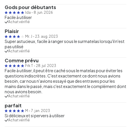
Gods pour débutants
Ida
-
8. jun. 2026
Facile à utiliser
Achat vérifié
Plaisir
Mr. J
-
23. aug. 2023
Super astucieux, facile à ranger sous le surmatelas lorsqu'il n'est
pas utilisé
Achat vérifié
Comme prévu
Frk T
-
28. jul. 2023
Facile à utiliser, il peut être caché sous le matelas pour éviter les
questions indiscrètes. C'est exactement ce dont nous avions
besoin, car nous n'avions essayé que des entraves pour les
mains dans le passé, mais c'est exactement le complément dont
nous avions besoin.
Achat vérifié
parfait
M
-
7. jan. 2023
Si délicieux et si pervers à utiliser
Achat vérifié