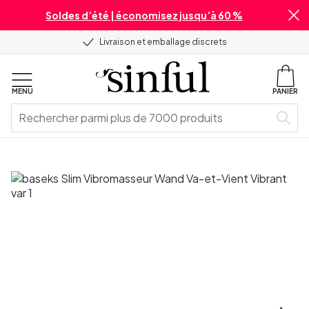
Soldes d’été | économisez jusqu’à 60 %
Livraison et emballage discrets
MENU
PANIER