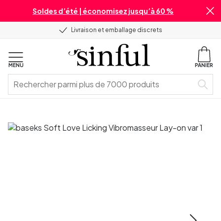
Soldes d’été | économisez jusqu’à 60 %
Livraison et emballage discrets
MENU
PANIER