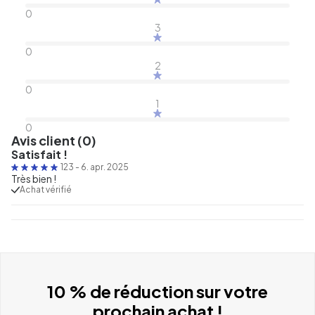
0
3
0
2
0
1
0
Avis client (0)
Satisfait !
123
-
6. apr. 2025
Très bien !
Achat vérifié
10 % de réduction sur votre
prochain achat !