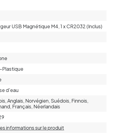
geur USB Magnétique M4, 1 x CR2032 (Inclus)
cone
-Plastique
e
se d'eau
is, Anglais, Norvégien, Suédois, Finnois,
mand, Français, Néerlandais
29
 les informations sur le produit