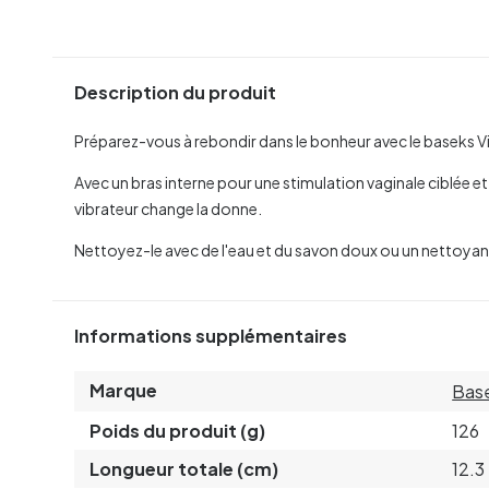
Description du produit
Préparez-vous à rebondir dans le bonheur avec le baseks V
Avec un bras interne pour une stimulation vaginale ciblée et 
vibrateur change la donne.
Nettoyez-le avec de l'eau et du savon doux ou un nettoyan
Informations supplémentaires
Marque
Bas
Poids du produit (g)
126
Longueur totale (cm)
12.3