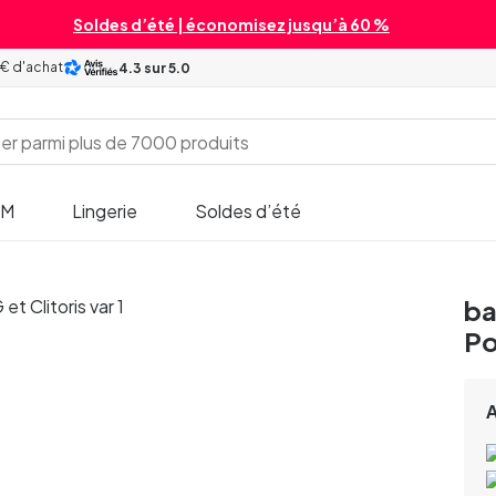
Soldes d’été | économisez jusqu’à 60 %
 € d'achat
4.3
sur 5.0
SM
Lingerie
Soldes d’été
ba
Po