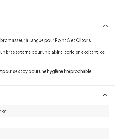
ibromasseur à Langue pour Point G et Clitoris.
un bras externe pour un plaisir clitoridien excitant, ce
t pour sex toy pour une hygiène irréprochable.
eks