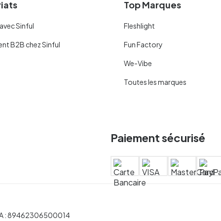
iats
Top Marques
avec Sinful
Fleshlight
ent B2B chez Sinful
Fun Factory
We-Vibe
Toutes les marques
Paiement sécurisé
 TVA : 89462306500014