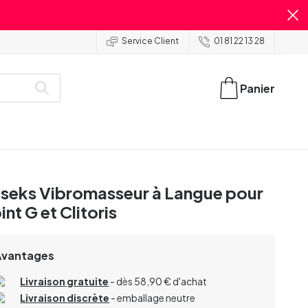
Service Client
01 81 22 13 28
Panier
seks Vibromasseur à Langue pour
int G et Clitoris
Avantages
Livraison gratuite
- dès 58,90 € d'achat
Livraison discrète
- emballage neutre