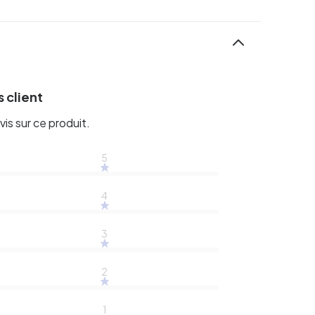
 client
vis sur ce produit.
5
4
3
2
1