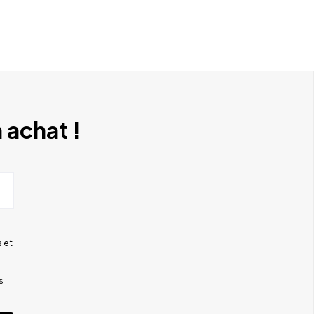
 achat !
 et
s