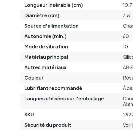
Longueur insérable (cm)
10.7
Diamètre (cm)
3.8
Source d'alimentation
Char
Autonomie (min.)
60
Mode de vibration
10
Matériau principal
Sili
Autres matériaux
ABS
Couleur
Ros
Lubrifiant recommandé
À ba
Langues utilisées sur l'emballage
Dano
Alle
SKU
292
Sécurité du produit
Voir