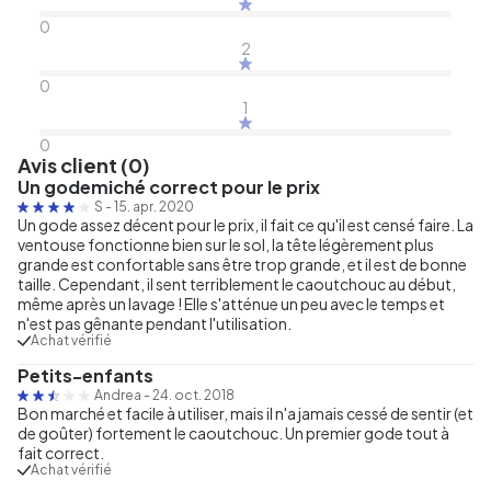
0
2
0
1
0
Avis client (0)
Un godemiché correct pour le prix
S
-
15. apr. 2020
Un gode assez décent pour le prix, il fait ce qu'il est censé faire. La
ventouse fonctionne bien sur le sol, la tête légèrement plus
grande est confortable sans être trop grande, et il est de bonne
taille. Cependant, il sent terriblement le caoutchouc au début,
même après un lavage ! Elle s'atténue un peu avec le temps et
n'est pas gênante pendant l'utilisation.
Achat vérifié
Petits-enfants
Andrea
-
24. oct. 2018
Bon marché et facile à utiliser, mais il n'a jamais cessé de sentir (et
de goûter) fortement le caoutchouc. Un premier gode tout à
fait correct.
Achat vérifié