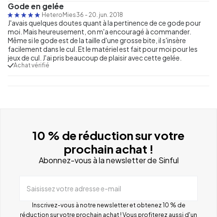
Gode en gelée
HeteroMies36
-
20. jun. 2018
J'avais quelques doutes quant à la pertinence de ce gode pour
moi. Mais heureusement, on m'a encouragé à commander.
Même si le gode est de la taille d'une grosse bite, il s'insère
facilement dans le cul. Et le matériel est fait pour moi pour les
jeux de cul. J'ai pris beaucoup de plaisir avec cette gelée.
Achat vérifié
10 % de réduction sur votre
prochain achat !
Abonnez-vous à la newsletter de Sinful
Saisissez votre adresse e-mail
Inscrivez-vous à notre newsletter et obtenez 10 % de
réduction sur votre prochain achat ! Vous profiterez aussi d'un