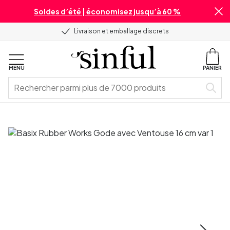
Soldes d’été | économisez jusqu’à 60 %
Livraison et emballage discrets
MENU
PANIER