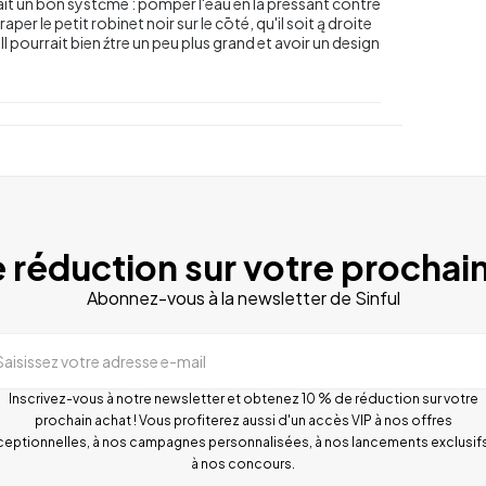
avait un bon systčme : pomper l'eau en la pressant contre
per le petit robinet noir sur le cōté, qu'il soit ą droite
Il pourrait bien źtre un peu plus grand et avoir un design
 réduction sur votre prochain
Abonnez-vous à la newsletter de Sinful
Saisissez votre adresse e-mail
Inscrivez-vous à notre newsletter et obtenez 10 % de réduction sur votre
prochain achat ! Vous profiterez aussi d'un accès VIP à nos offres
ceptionnelles, à nos campagnes personnalisées, à nos lancements exclusifs
à nos concours.