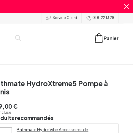
Service Client
01 81 22 13 28
Panier
thmate HydroXtreme5 Pompe à
nis
9,00 €
incluse
oduits recommandés
Bathmate HydroVibe Accessoires de