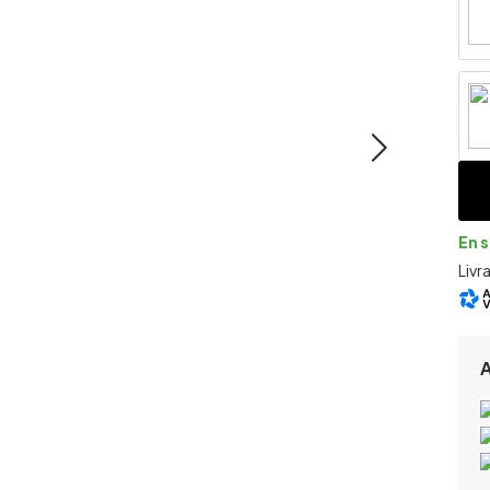
En 
Livr