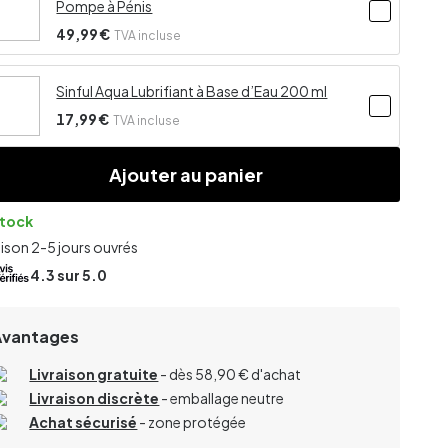
Pompe à Pénis
49,99 €
TVA incluse
Sinful Aqua Lubrifiant à Base d’Eau 200 ml
17,99 €
TVA incluse
Ajouter au panier
stock
aison 2-5 jours ouvrés
4.3
sur 5.0
Avantages
Livraison gratuite
- dès 58,90 € d'achat
Livraison discrète
- emballage neutre
Achat sécurisé
- zone protégée