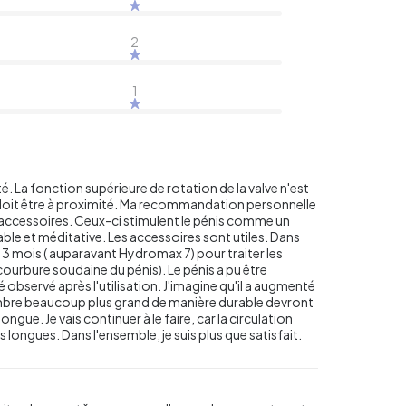
2
1
. La fonction supérieure de rotation de la valve n'est
te doit être à proximité. Ma recommandation personnelle
es accessoires. Ceux-ci stimulent le pénis comme un
able et méditative. Les accessoires sont utiles. Dans
 3 mois ( auparavant Hydromax 7) pour traiter les
ourbure soudaine du pénis). Le pénis a pu être
 observé après l'utilisation. J'imagine qu'il a augmenté
embre beaucoup plus grand de manière durable devront
ngue. Je vais continuer à le faire, car la circulation
s longues. Dans l'ensemble, je suis plus que satisfait.