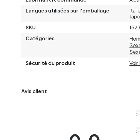
Langues utilisées sur l'emballage
Ital
Japo
SKU
152
Catégories
Hom
Sexe
Sexe
Sécurité du produit
Voir
Avis client
0
0