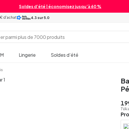
Soldes d’été | économisez jusqu’à 60 %
 € d'achat
4.3
sur 5.0
SM
Lingerie
Soldes d’été
is
Ba
Pé
19
TVA 
Pr