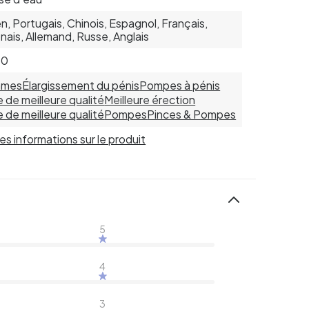
ien, Portugais, Chinois, Espagnol, Français,
nais, Allemand, Russe, Anglais
30
mes
Élargissement du pénis
Pompes à pénis
 de meilleure qualité
Meilleure érection
 de meilleure qualité
Pompes
Pinces & Pompes
 les informations sur le produit
5
4
3