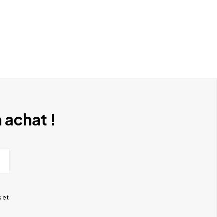
 achat !
 et