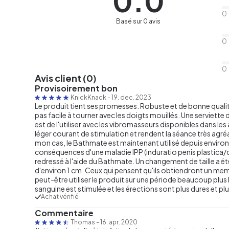
0.0
0
Basé sur 0 avis
0
0
Avis client (0)
Provisoirement bon
KnickKnack
-
19. dec. 2023
Le produit tient ses promesses. Robuste et de bonne qualité
pas facile à tourner avec les doigts mouillés. Une serviet
est de l'utiliser avec les vibromasseurs disponibles dans l
léger courant de stimulation et rendent la séance très agré
mon cas, le Bathmate est maintenant utilisé depuis environ
conséquences d'une maladie IPP (induratio penis plastica/c
redressé à l'aide du Bathmate. Un changement de taille a été
d'environ 1 cm. Ceux qui pensent qu'ils obtiendront un m
peut-être utiliser le produit sur une période beaucoup plus lo
sanguine est stimulée et les érections sont plus dures et plu
Achat vérifié
Commentaire
Thomas
-
16. apr. 2020