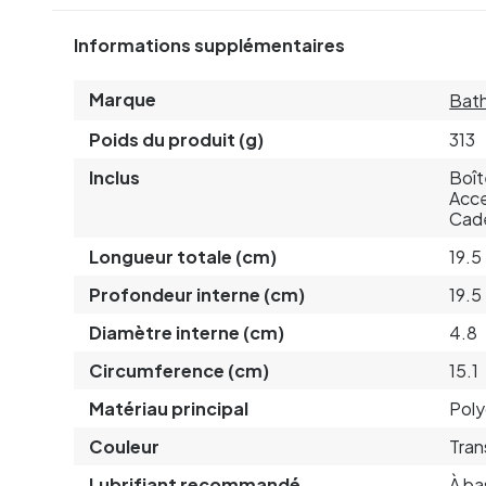
Informations supplémentaires
Marque
Bat
Poids du produit (g)
313
Inclus
Boît
Acce
Cade
Longueur totale (cm)
19.5
Profondeur interne (cm)
19.5
Diamètre interne (cm)
4.8
Circumference (cm)
15.1
Matériau principal
Pol
Couleur
Tran
Lubrifiant recommandé
À ba