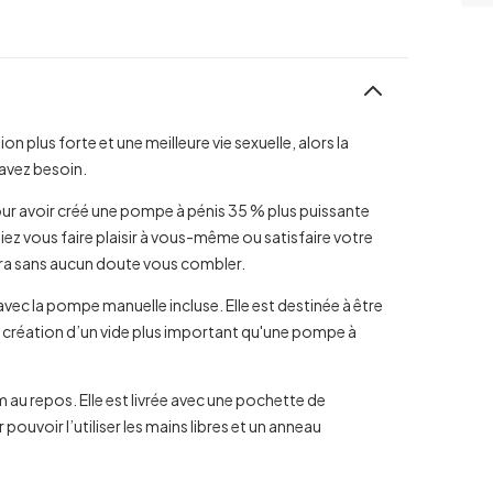
on plus forte et une meilleure vie sexuelle, alors la
avez besoin.
our avoir créé une pompe à pénis 35 % plus puissante
 vous faire plaisir à vous-même ou satisfaire votre
ura sans aucun doute vous combler.
avec la pompe manuelle incluse. Elle est destinée à être
e la création d’un vide plus important qu'une pompe à
au repos. Elle est livrée avec une pochette de
ouvoir l’utiliser les mains libres et un anneau