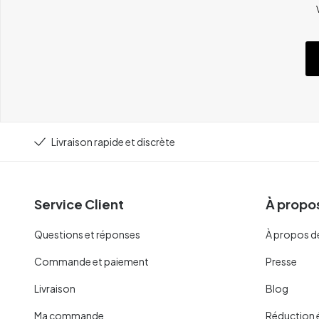
Livraison rapide et discrète
Service Client
À propos
Questions et réponses
À propos d
Commande et paiement
Presse
Livraison
Blog
Ma commande
Réduction 