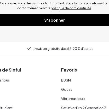
Vous pouvez vous désinscrire à tout moment. Nous traitons vos information
conformément à notre
politique de confidentialité
.
S'abonner
Livraison gratuite dès 58,90 € d'achat
 de Sinful
Favoris
e nous
BDSM
Godes
Vibromasseurs
étudiant
Satisfyer Pro 2 Generation 3