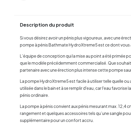
Description du produit
Si vous désirez avoir un pénis plus vigoureux, avec une érecti
pompe à pénis Bathmate HydroXtreme5 est ce dont vous 
L’équipe de conception qui la mise au point a été primée p
que le modèle précédemment commercialisé. Que souhaitiez
partenaire avec une érection plus intense cette pompe sa
La pompe HydroXtreme5 est facile à utiliser telle quelle ou 
utilisée dans le bain et à se remplir d'eau, car l'eau favoris
pénis ordinaire.
La pompe à pénis convient aux pénis mesurant max. 12,4 cm 
rangement et quelques accessoires tels qu’une sangle pour p
supplémentaire pour un confort accru.