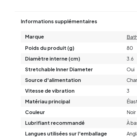
Informations supplémentaires
Marque
Bat
Poids du produit (g)
80
Diamètre interne (cm)
3.6
Stretchable Inner Diameter
Oui
Source d'alimentation
Cha
Vitesse de vibration
3
Matériau principal
Éla
Couleur
Noir
Lubrifiant recommandé
À ba
Langues utilisées sur l'emballage
Angl