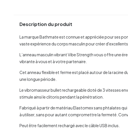
Description du produit
La marque Bathmate est connue et appréciée pour ses pompes
vaste expérience du corps masculin pour créer d'excellent
L’anneau masculin vibrant Vibe Strength vous offre une érec
vibrante à vous et à votre partenaire.
Cet anneau flexible et ferme est placé autour de la racine du p
une longue période.
Le vibromasseur bullet rechargeable doté de 3 vitesses envo
stimule ainsi le clitoris pendant la pénétration.
Fabriqué à partir de matériau Elastomex sans phtalates qu
à utiliser, sans pour autant compromettre la fermeté. Con
Peut être facilement rechargé avec le câble USB inclus.