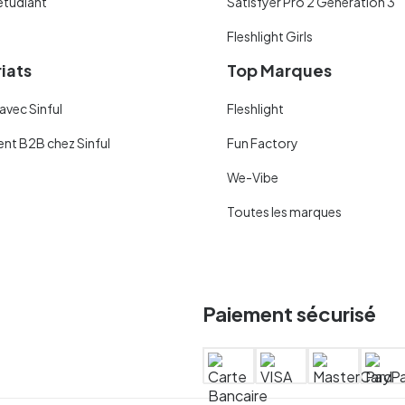
étudiant
Satisfyer Pro 2 Generation 3
Fleshlight Girls
iats
Top Marques
avec Sinful
Fleshlight
ent B2B chez Sinful
Fun Factory
We-Vibe
Toutes les marques
Paiement sécurisé