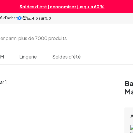
Soldes d’été | économisez jusqu’à 60 %
 € d'achat
4.3
sur 5.0
SM
Lingerie
Soldes d’été
Ba
Ma