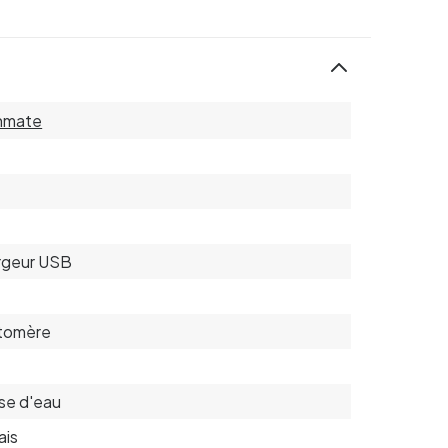
hmate
rgeur USB
stomère
se d'eau
ais