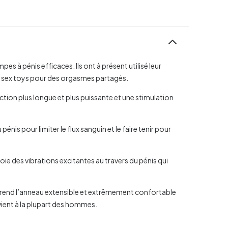
 à pénis efficaces. Ils ont à présent utilisé leur
s sex toys pour des orgasmes partagés.
tion plus longue et plus puissante et une stimulation
énis pour limiter le flux sanguin et le faire tenir pour
ie des vibrations excitantes au travers du pénis qui
i rend l’anneau extensible et extrêmement confortable
vient à la plupart des hommes.