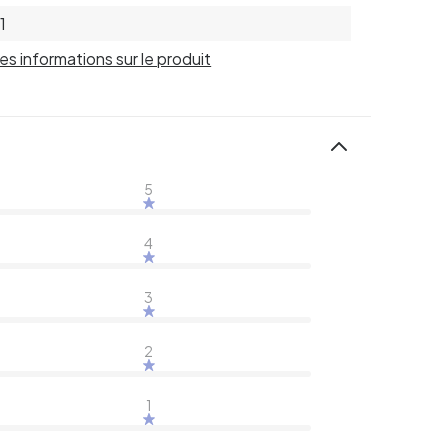
1
 les informations sur le produit
5
4
3
2
1