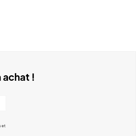
 achat !
 et