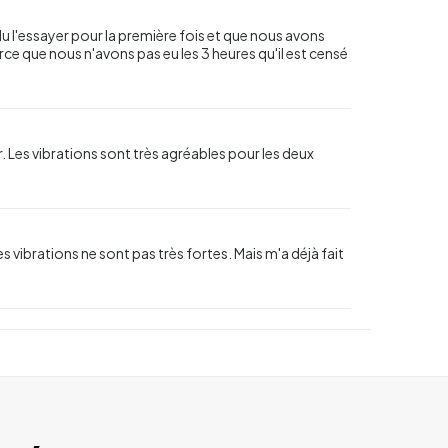
u l'essayer pour la première fois et que nous avons
ce que nous n'avons pas eu les 3 heures qu'il est censé
r. Les vibrations sont très agréables pour les deux
es vibrations ne sont pas très fortes. Mais m'a déjà fait