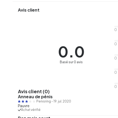
Avis client
0
0
0.0
0
Basé sur 0 avis
0
0
Avis client (0)
Anneau de pénis
Penisring
-
19. jul. 2020
Pauvre
Achat vérifié