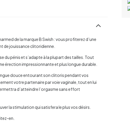
charmed de la marque B Swish : vous profiterez d’une
t de jouissance clitoridienne.
se du pénis et s’adapte à la plupart des tailles. Tout
une érection impressionnante et plus longue durable.
langue douce entourant son clitoris pendant vos
ement votre partenaire par voie vaginale, tout en lui
permettra d’atteindre l’orgasme sans effort
er la stimulation qui satisfera le plus vos désirs.
itez-en.