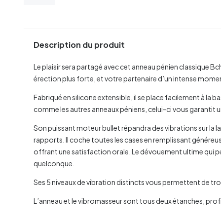
Description du produit
Le plaisir sera partagé avec cet anneau pénien classique B
érection plus forte, et votre partenaire d’un intense momen
Fabriqué en silicone extensible, il se place facilement à la ba
comme les autres anneaux péniens, celui-ci vous garantit 
Son puissant moteur bullet répandra des vibrations sur la 
rapports. Il coche toutes les cases en remplissant généreus
offrant une satisfaction orale. Le dévouement ultime qui 
quelconque.
Ses 5 niveaux de vibration distincts vous permettent de trouv
L’anneau et le vibromasseur sont tous deux étanches, prof