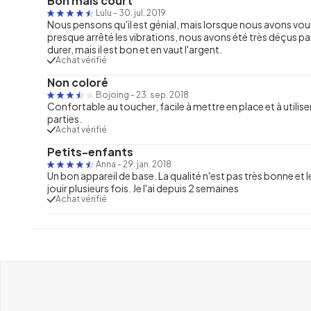
Bon mais court
Lulu
-
30. jul. 2019
Nous pensons qu'il est génial, mais lorsque nous avons voul
presque arrêté les vibrations, nous avons été très déçus par
durer, mais il est bon et en vaut l'argent.
Achat vérifié
Non coloré
Bojoing
-
23. sep. 2018
Confortable au toucher, facile à mettre en place et à utilise
parties.
Achat vérifié
Petits-enfants
Anna
-
29. jan. 2018
Un bon appareil de base. La qualité n'est pas très bonne et l
jouir plusieurs fois. Je l'ai depuis 2 semaines
Achat vérifié