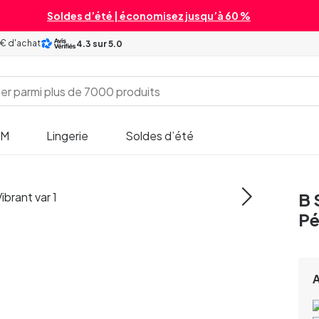
Soldes d’été | économisez jusqu’à 60 %
 € d'achat
4.3
sur 5.0
SM
Lingerie
Soldes d’été
B 
Pé