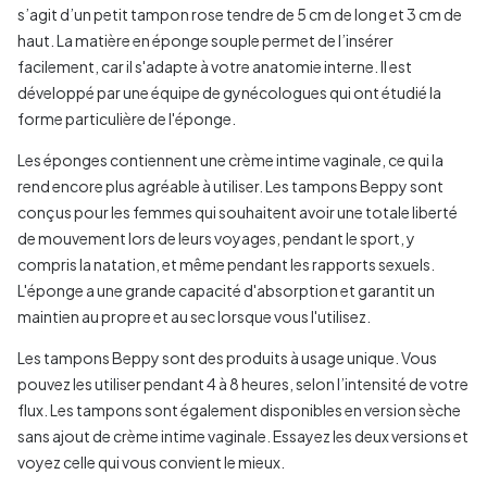
s’agit d’un petit tampon rose tendre de 5 cm de long et 3 cm de
haut. La matière en éponge souple permet de l’insérer
facilement, car il s'adapte à votre anatomie interne. Il est
développé par une équipe de gynécologues qui ont étudié la
forme particulière de l'éponge.
Les éponges contiennent une crème intime vaginale, ce qui la
rend encore plus agréable à utiliser. Les tampons Beppy sont
conçus pour les femmes qui souhaitent avoir une totale liberté
de mouvement lors de leurs voyages, pendant le sport, y
compris la natation, et même pendant les rapports sexuels.
L'éponge a une grande capacité d'absorption et garantit un
maintien au propre et au sec lorsque vous l'utilisez.
Les tampons Beppy sont des produits à usage unique. Vous
pouvez les utiliser pendant 4 à 8 heures, selon l’intensité de votre
flux. Les tampons sont également disponibles en version sèche
sans ajout de crème intime vaginale. Essayez les deux versions et
voyez celle qui vous convient le mieux.