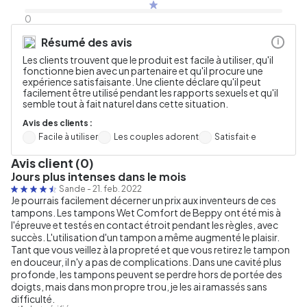
0
Résumé des avis
i
Les clients trouvent que le produit est facile à utiliser, qu'il
fonctionne bien avec un partenaire et qu'il procure une
expérience satisfaisante. Une cliente déclare qu'il peut
facilement être utilisé pendant les rapports sexuels et qu'il
semble tout à fait naturel dans cette situation.
Avis des clients :
Facile à utiliser
Les couples adorent
Satisfait·e
Avis client (0)
Jours plus intenses dans le mois
Sande
-
21. feb. 2022
Je pourrais facilement décerner un prix aux inventeurs de ces
tampons. Les tampons Wet Comfort de Beppy ont été mis à
l'épreuve et testés en contact étroit pendant les règles, avec
succès. L'utilisation d'un tampon a même augmenté le plaisir.
Tant que vous veillez à la propreté et que vous retirez le tampon
en douceur, il n'y a pas de complications. Dans une cavité plus
profonde, les tampons peuvent se perdre hors de portée des
doigts, mais dans mon propre trou, je les ai ramassés sans
difficulté.