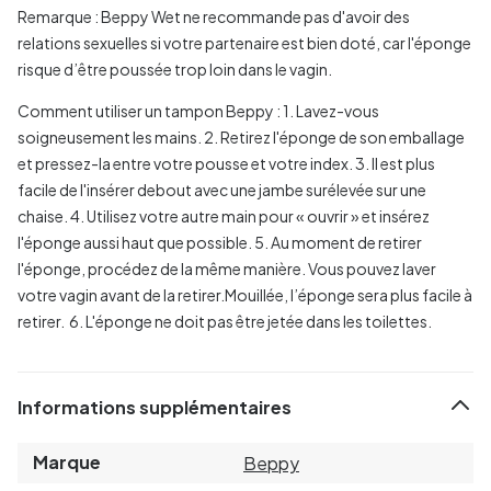
Remarque : Beppy Wet ne recommande pas d'avoir des
relations sexuelles si votre partenaire est bien doté, car l'éponge
risque d’être poussée trop loin dans le vagin.
Comment utiliser un tampon Beppy :
1. Lavez-vous
soigneusement les mains.
2. Retirez l'éponge de son emballage
et pressez-la entre votre pousse et votre index.
3. Il est plus
facile de l'insérer debout avec une jambe surélevée sur une
chaise.
4. Utilisez votre autre main pour « ouvrir » et insérez
l'éponge aussi haut que possible.
5. Au moment de retirer
l'éponge, procédez de la même manière. Vous pouvez laver
votre vagin avant de la retirer.Mouillée, l’éponge sera plus facile à
retirer.
6. L'éponge ne doit pas être jetée dans les toilettes.
Informations supplémentaires
Marque
Beppy