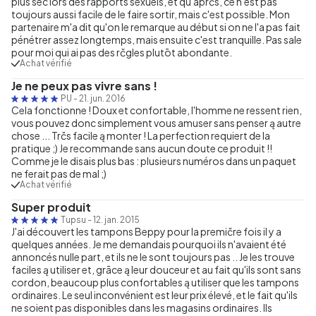
plus sec lors des rapports sexuels, et qu'aprčs, ce n'est pas
toujours aussi facile de le faire sortir, mais c'est possible. Mon
partenaire m'a dit qu'on le remarque au début si on ne l'a pas fait
pénétrer assez longtemps, mais ensuite c'est tranquille. Pas sale
pour moi qui ai pas des rčgles plutōt abondante.
Achat vérifié
Je ne peux pas vivre sans !
PU
-
21. jun. 2016
Cela fonctionne ! Doux et confortable, l'homme ne ressent rien,
vous pouvez donc simplement vous amuser sans penser ą autre
chose ... Trčs facile ą monter ! La perfection requiert de la
pratique ;) Je recommande sans aucun doute ce produit !!
Comme je le disais plus bas : plusieurs numéros dans un paquet
ne ferait pas de mal ;)
Achat vérifié
Super produit
Tupsu
-
12. jan. 2015
J'ai découvert les tampons Beppy pour la premičre fois il y a
quelques années. Je me demandais pourquoi ils n'avaient été
annoncés nulle part, et ils ne le sont toujours pas .. Je les trouve
faciles ą utiliser et, grāce ą leur douceur et au fait qu'ils sont sans
cordon, beaucoup plus confortables ą utiliser que les tampons
ordinaires. Le seul inconvénient est leur prix élevé, et le fait qu'ils
ne soient pas disponibles dans les magasins ordinaires. Ils