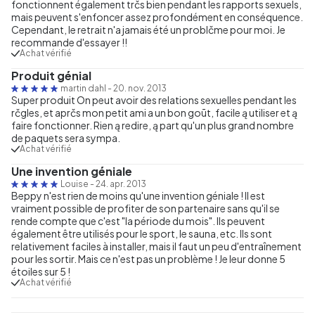
fonctionnent également trčs bien pendant les rapports sexuels,
mais peuvent s'enfoncer assez profondément en conséquence.
Cependant, le retrait n'a jamais été un problčme pour moi. Je
recommande d'essayer !!
Achat vérifié
Produit génial
martin dahl
-
20. nov. 2013
Super produit On peut avoir des relations sexuelles pendant les
rčgles, et aprčs mon petit ami a un bon goūt, facile ą utiliser et ą
faire fonctionner. Rien ą redire, ą part qu'un plus grand nombre
de paquets sera sympa.
Achat vérifié
Une invention géniale
Louise
-
24. apr. 2013
Beppy n'est rien de moins qu'une invention géniale ! Il est
vraiment possible de profiter de son partenaire sans qu'il se
rende compte que c'est "la période du mois". Ils peuvent
également être utilisés pour le sport, le sauna, etc. Ils sont
relativement faciles à installer, mais il faut un peu d'entraînement
pour les sortir. Mais ce n'est pas un problème ! Je leur donne 5
étoiles sur 5 !
Achat vérifié