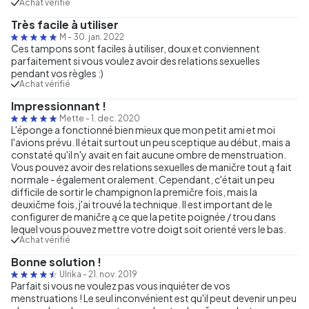
Achat vérifié
Très facile à utiliser
M
-
30. jan. 2022
Ces tampons sont faciles à utiliser, doux et conviennent
parfaitement si vous voulez avoir des relations sexuelles
pendant vos règles :)
Achat vérifié
Impressionnant !
Mette
-
1. dec. 2020
L'éponge a fonctionné bien mieux que mon petit ami et moi
l'avions prévu. Il était surtout un peu sceptique au début, mais a
constaté qu'il n'y avait en fait aucune ombre de menstruation.
Vous pouvez avoir des relations sexuelles de maničre tout ą fait
normale - également oralement. Cependant, c'était un peu
difficile de sortir le champignon la premičre fois, mais la
deuxičme fois, j'ai trouvé la technique. Il est important de le
configurer de maničre ą ce que la petite poignée / trou dans
lequel vous pouvez mettre votre doigt soit orienté vers le bas.
Achat vérifié
Bonne solution !
Ulrika
-
21. nov. 2019
Parfait si vous ne voulez pas vous inquiéter de vos
menstruations ! Le seul inconvénient est qu'il peut devenir un peu