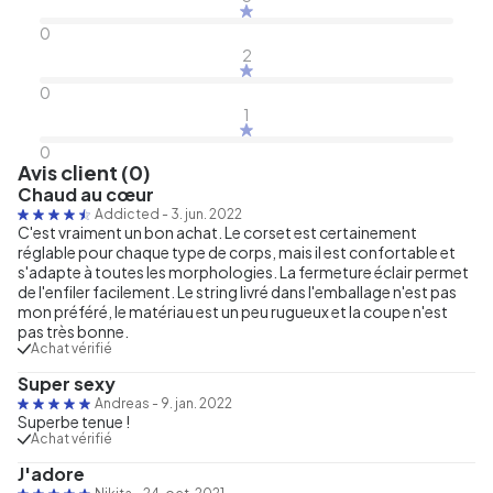
0
2
0
1
0
Avis client (0)
Chaud au cœur
Addicted
-
3. jun. 2022
C'est vraiment un bon achat. Le corset est certainement
réglable pour chaque type de corps, mais il est confortable et
s'adapte à toutes les morphologies. La fermeture éclair permet
de l'enfiler facilement. Le string livré dans l'emballage n'est pas
mon préféré, le matériau est un peu rugueux et la coupe n'est
pas très bonne.
Achat vérifié
Super sexy
Andreas
-
9. jan. 2022
Superbe tenue !
Achat vérifié
J'adore