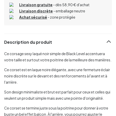
Livraison gratuite
- dès 58,90 € d'achat
Livraison discrète
- emballage neutre
Achat sécurisé
- zone protégée
Description du produit
Ce corsage sexy laqué noir simple de Black Level accentuera
votre taille et surtout votre poitrine de la meilleure des manières.
Ce corset est en laque noire élégante, avec une fermeture éclair
noire discrète sur le devant et des renforcements à l'avant et à
l'arrière.
Son design minimaliste et brut est parfait pour ceux et celles qui
veulent un produit simple mais avec une pointe d'originalité.
Ce corset se termine juste sous la poitrine pour donner à votre
buste un bel effet balcon. À l'arrière, vous pourrez ajuster le