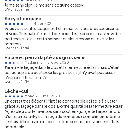
Nikita
-
24. oct. 2021
Je me sens bien. Je me sens coquine et sexy.
Achat vérifié
Sexy et coquine
Mini
-
4. apr. 2021
Vous vous sentez coquine et charmante, vous êtes séduisante
et vous êtes habillée mais libre pour des jeux coquins avec votre
partenaire - c'est certainement quelque chose qui excite les
hommes.
Achat vérifié
Facile et peu adapté aux gros seins
Madammen
-
8. dec. 2020
J'ai aimé le laçage dans le dos et la fermeture éclair, mais c'était
beaucoup trop petit pour les gros seins, il n'y avait pas assez
d'espace. Utilisateur 75 J.
Achat vérifié
Lèche-cul
Mondi
-
19. mar. 2020
Un corset très élégant ! Matière confortable et facile à ajuster
grâce au laçage dans le dos. Bonne qualité de la fermeture éclair.
Agréable à porter avec ou sans soutien-gorge. Je l'ai porté lors
d'une soirée kinky et j'ai reçu de nombreux compliments. Je me
sentais délicieusement bien ! Je le recommande vraiment ! Très
abordable.