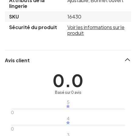
Attributs de la
Ajustable, Bonnet ouvert
lingerie
SKU
16430
Sécurité du produit
Voir les informations sur le
produit
Avis client
0.0
Basé sur 0 avis
5
0
4
0
3