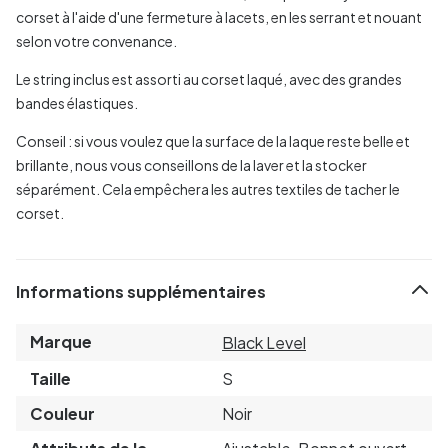
corset à l'aide d'une fermeture à lacets, en les serrant et nouant
selon votre convenance.
Le string inclus est assorti au corset laqué, avec des grandes
bandes élastiques.
Conseil : si vous voulez que la surface de la laque reste belle et
brillante, nous vous conseillons de la laver et la stocker
séparément. Cela empêchera les autres textiles de tacher le
corset.
Informations supplémentaires
Marque
Black Level
Taille
S
Couleur
Noir