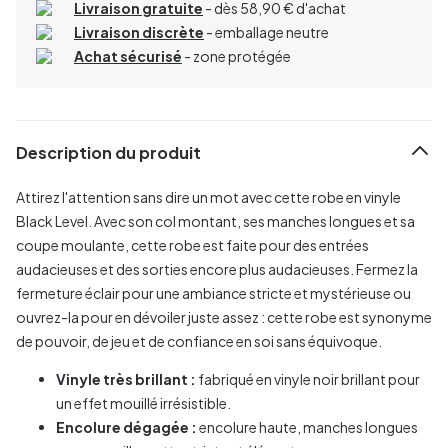
Livraison gratuite
- dès 58,90 € d'achat
Livraison discrète
- emballage neutre
Achat sécurisé
- zone protégée
Description du produit
Attirez l'attention sans dire un mot avec cette robe en vinyle
Black Level. Avec son col montant, ses manches longues et sa
coupe moulante, cette robe est faite pour des entrées
audacieuses et des sorties encore plus audacieuses. Fermez la
fermeture éclair pour une ambiance stricte et mystérieuse ou
ouvrez-la pour en dévoiler juste assez : cette robe est synonyme
de pouvoir, de jeu et de confiance en soi sans équivoque.
Vinyle très brillant :
fabriqué en vinyle noir brillant pour
un effet mouillé irrésistible.
Encolure dégagée :
encolure haute, manches longues