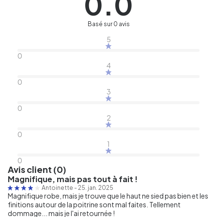
0.0
Basé sur 0 avis
5
0
4
0
3
0
2
0
1
0
Avis client (0)
Magnifique, mais pas tout à fait !
Antoinette
-
25. jan. 2025
Magnifique robe, mais je trouve que le haut ne sied pas bien et les
finitions autour de la poitrine sont mal faites. Tellement
dommage... mais je l'ai retournée !