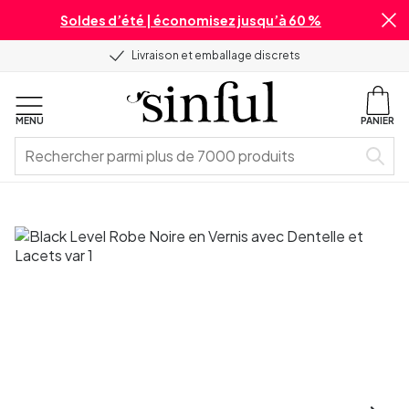
Soldes d’été | économisez jusqu’à 60 %
Livraison et emballage discrets
MENU
PANIER