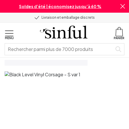
Soldes d’été | économisez jusqu’à 60 %
Livraison et emballage discrets
MENU
PANIER