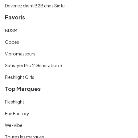
Devenez client B2B chez Sinful
Favoris
BDSM
Godes
Vibromasseurs
Satisfyer Pro 2 Generation 3
Fleshlight Girls
Top Marques
Fleshlight
Fun Factory
We-Vibe
Toutes les marques