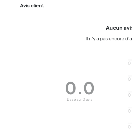
Avis client
Aucun avis
Il n'y a pas encore d'a
0
0
0.0
0
Basé sur 0 avis
0
0