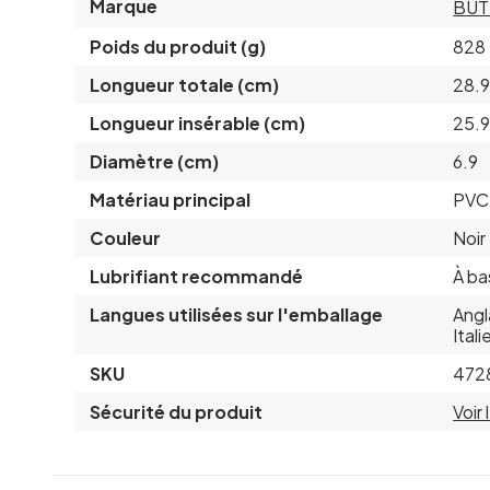
Marque
BUT
Poids du produit (g)
828
Longueur totale (cm)
28.
Longueur insérable (cm)
25.
Diamètre (cm)
6.9
Matériau principal
PVC 
Couleur
Noir
Lubrifiant recommandé
À ba
Langues utilisées sur l'emballage
Angl
Ital
SKU
472
Sécurité du produit
Voir