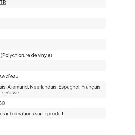
TR
9
9
(Polychlorure de vinyle)
se d'eau
ais, Allemand, Néerlandais, Espagnol, Français,
ien, Russe
80
 les informations sur le produit