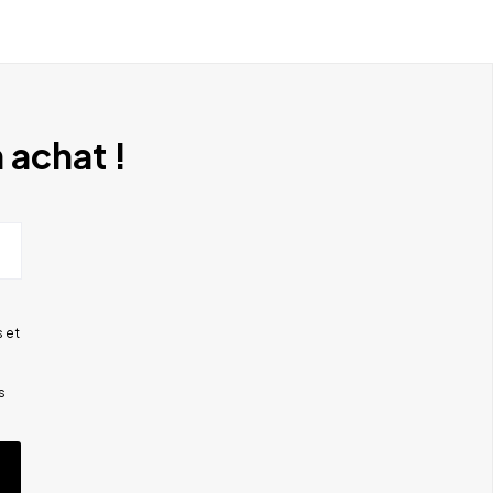
 achat !
 et
s