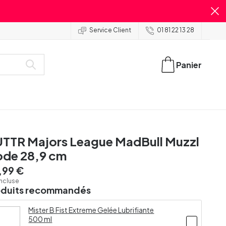
Service Client
01 81 22 13 28
Panier
TTR Majors League MadBull Muzzl
de 28,9 cm
,99 €
incluse
oduits recommandés
Mister B Fist Extreme Gelée Lubrifiante
500 ml