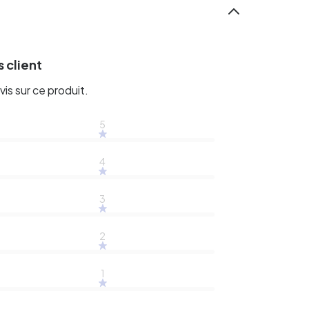
 client
vis sur ce produit.
5
4
3
2
1