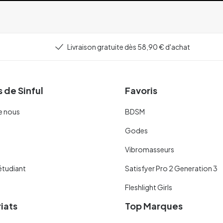
Livraison gratuite dès 58,90 € d'achat
 de Sinful
Favoris
e nous
BDSM
Godes
Vibromasseurs
étudiant
Satisfyer Pro 2 Generation 3
Fleshlight Girls
iats
Top Marques