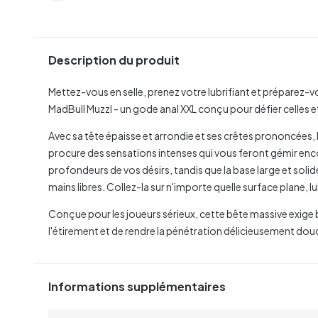
Description du produit
Mettez-vous en selle, prenez votre lubrifiant et préparez-
MadBull Muzzl - un gode anal XXL conçu pour défier celles et
Avec sa tête épaisse et arrondie et ses crêtes prononcées,
procure des sensations intenses qui vous feront gémir encor
profondeurs de vos désirs, tandis que la base large et solid
mains libres. Collez-la sur n'importe quelle surface plane, lu
Conçue pour les joueurs sérieux, cette bête massive exige be
l'étirement et de rendre la pénétration délicieusement dou
Informations supplémentaires