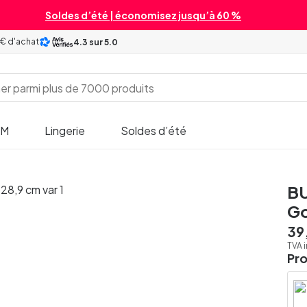
Soldes d’été | économisez jusqu’à 60 %
 € d'achat
4.3
sur 5.0
SM
Lingerie
Soldes d’été
BU
Go
39
TVA 
Pr