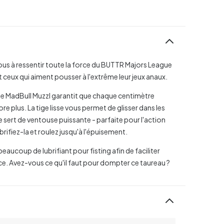
vous à ressentir toute la force du BUTTR Majors League
 ceux qui aiment pousser à l'extrême leur jeux anaux.
 le MadBull Muzzl garantit que chaque centimètre
e plus. La tige lisse vous permet de glisser dans les
e sert de ventouse puissante - parfaite pour l'action
brifiez-la et roulez jusqu'à l'épuisement.
aucoup de lubrifiant pour fisting afin de faciliter
ce. Avez-vous ce qu'il faut pour dompter ce taureau ?