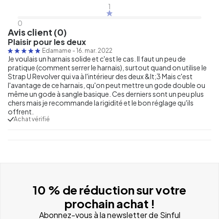
1
0
Avis client (0)
Plaisir pour les deux
Edamame
-
16. mar. 2022
Je voulais un harnais solide et c'est le cas. Il faut un peu de
pratique (comment serrer le harnais), surtout quand on utilise le
Strap U Revolver qui va à l'intérieur des deux &lt;3 Mais c'est
l'avantage de ce harnais, qu'on peut mettre un gode double ou
même un gode à sangle basique. Ces derniers sont un peu plus
chers mais je recommande la rigidité et le bon réglage qu'ils
offrent.
Achat vérifié
10 % de réduction sur votre
prochain achat !
Abonnez-vous à la newsletter de Sinful