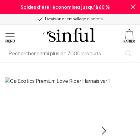
Soldes d’été | économisez jusqu’à 60 %
Livraison et emballage discrets
MENU
PANIER