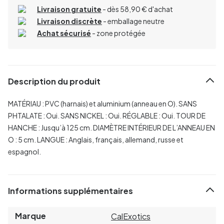
Livraison gratuite
- dès 58,90 € d'achat
Livraison discrète
- emballage neutre
Achat sécurisé
- zone protégée
Description du produit
MATÉRIAU : PVC (harnais) et aluminium (anneau en O).
SANS
PHTALATE : Oui.
SANS NICKEL : Oui.
RÉGLABLE : Oui.
TOUR DE
HANCHE : Jusqu’à 125 cm.
DIAMÈTRE INTÉRIEUR DE L’ANNEAU EN
O : 5 cm.
LANGUE : Anglais, français, allemand, russe et
espagnol.
Informations supplémentaires
Marque
CalExotics