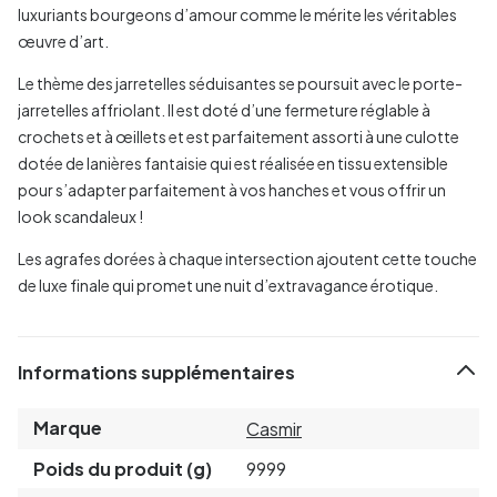
luxuriants bourgeons d’amour comme le mérite les véritables
œuvre d’art.
Le thème des jarretelles séduisantes se poursuit avec le porte-
jarretelles affriolant. Il est doté d’une fermeture réglable à
crochets et à œillets et est parfaitement assorti à une culotte
dotée de lanières fantaisie qui est réalisée en tissu extensible
pour s’adapter parfaitement à vos hanches et vous offrir un
look scandaleux !
Les agrafes dorées à chaque intersection ajoutent cette touche
de luxe finale qui promet une nuit d’extravagance érotique.
Informations supplémentaires
Marque
Casmir
Poids du produit (g)
9999