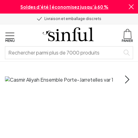
Soldes d’été | économisez jusqu’à 60 %
Livraison et emballage discrets
MENU
PANIER