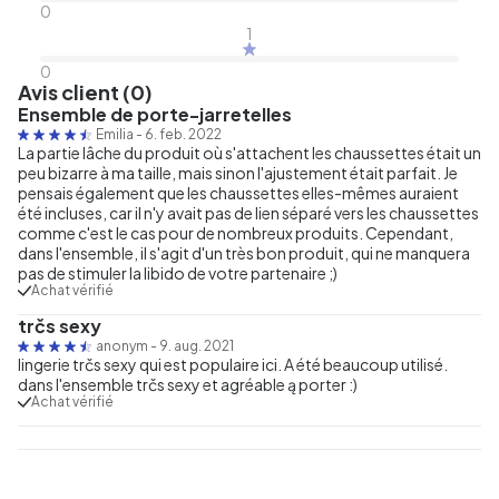
0
1
0
Avis client (0)
Ensemble de porte-jarretelles
Emilia
-
6. feb. 2022
La partie lâche du produit où s'attachent les chaussettes était un
peu bizarre à ma taille, mais sinon l'ajustement était parfait. Je
pensais également que les chaussettes elles-mêmes auraient
été incluses, car il n'y avait pas de lien séparé vers les chaussettes
comme c'est le cas pour de nombreux produits. Cependant,
dans l'ensemble, il s'agit d'un très bon produit, qui ne manquera
pas de stimuler la libido de votre partenaire ;)
Achat vérifié
trčs sexy
anonym
-
9. aug. 2021
lingerie trčs sexy qui est populaire ici. A été beaucoup utilisé.
dans l'ensemble trčs sexy et agréable ą porter :)
Achat vérifié