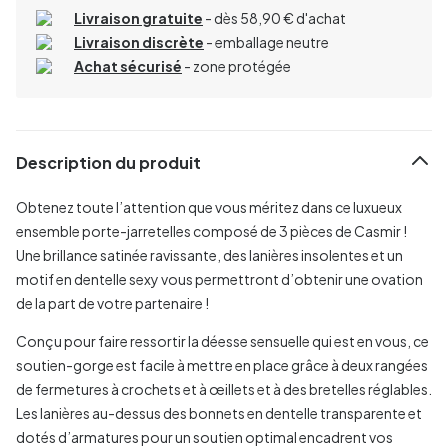
Livraison gratuite
- dès 58,90 € d'achat
Livraison discrète
- emballage neutre
Achat sécurisé
- zone protégée
Description du produit
Obtenez toute l’attention que vous méritez dans ce luxueux
ensemble porte-jarretelles composé de 3 pièces de Casmir !
Une brillance satinée ravissante, des lanières insolentes et un
motif en dentelle sexy vous permettront d’obtenir une ovation
de la part de votre partenaire !
Conçu pour faire ressortir la déesse sensuelle qui est en vous, ce
soutien-gorge est facile à mettre en place grâce à deux rangées
de fermetures à crochets et à œillets et à des bretelles réglables.
Les lanières au-dessus des bonnets en dentelle transparente et
dotés d’armatures pour un soutien optimal encadrent vos