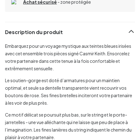
Achat sécurisé
- zone protégée
Description du produit
Embarquez pour un voyage mystique aux teintes bleues irisées
avec cet ensemble trois pièces signé Casmir Keith. Ensorcelez
votre partenaire dans cette tenue à la fois confortable et
extrêmement sensuelle.
Le soutien-gorge est doté d’armatures pour un maintien
optimal, et seule sa dentelle transparente vient recouvrir vos
boutons de rose. Ses fines bretelles inciteront votre partenaire
à les voir de plus près.
Ce motif délicat se poursuit plus bas, sur le string et le porte-
jarretelles - une vue alléchante qui ne laisse que peu de place à
l’imagination. Les fines lanières du string indiquent le chemin du
plaisir à votre partenaire.