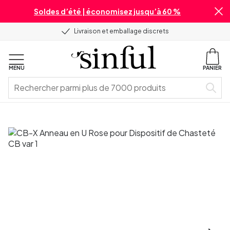
Soldes d’été | économisez jusqu’à 60 %
Livraison et emballage discrets
MENU
PANIER