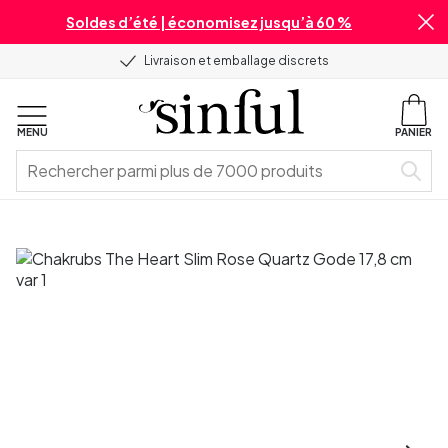
Soldes d’été | économisez jusqu’à 60 %
Livraison et emballage discrets
MENU
PANIER