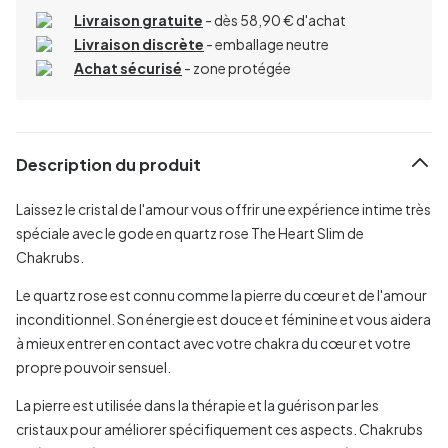
Livraison gratuite
- dès 58,90 € d'achat
Livraison discrète
- emballage neutre
Achat sécurisé
- zone protégée
Description du produit
Laissez le cristal de l'amour vous offrir une expérience intime très
spéciale avec le gode en quartz rose The Heart Slim de
Chakrubs.
Le quartz rose est connu comme la pierre du cœur et de l'amour
inconditionnel. Son énergie est douce et féminine et vous aidera
à mieux entrer en contact avec votre chakra du cœur et votre
propre pouvoir sensuel.
La pierre est utilisée dans la thérapie et la guérison par les
cristaux pour améliorer spécifiquement ces aspects. Chakrubs