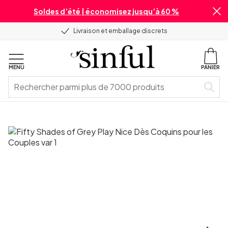
Soldes d’été | économisez jusqu’à 60 %
Livraison et emballage discrets
MENU
PANIER