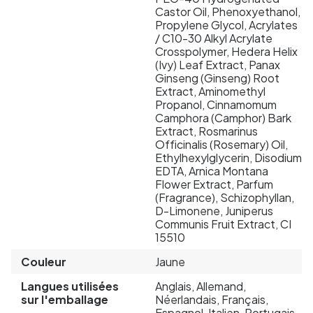
Castor Oil, Phenoxyethanol,
Propylene Glycol, Acrylates
/ C10-30 Alkyl Acrylate
Crosspolymer, Hedera Helix
(Ivy) Leaf Extract, Panax
Ginseng (Ginseng) Root
Extract, Aminomethyl
Propanol, Cinnamomum
Camphora (Camphor) Bark
Extract, Rosmarinus
Officinalis (Rosemary) Oil,
Ethylhexylglycerin, Disodium
EDTA, Arnica Montana
Flower Extract, Parfum
(Fragrance), Schizophyllan,
D-Limonene, Juniperus
Communis Fruit Extract, CI
15510
Couleur
Jaune
Langues utilisées
Anglais, Allemand,
sur l'emballage
Néerlandais, Français,
Espagnol, Italien, Portugais