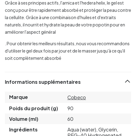
Grâce à ses principes actifs, l'arnica et l'hedera helix, le gel est
conçu pour être rapidement absorbé et protéger la peau contre
la cellulite. Grâce à une combinaison d'huiles et d'extraits
naturels, il nourrit et hydrate la peau de votre popotin pour en
améliorer l'aspect général
. Pour obtenir les meilleurs résultats, nous vous recommandons
d'utiliser le gel deux fois par jour et de le masser jusqu'à ce qu'il
soit complètement absorbé
Informations supplémentaires
Marque
Cobeco
Poids du produit (g)
90
Volume (ml)
60
Ingrédients
Aqua (water), Glycerin,
PEG-40 Hydrogenated