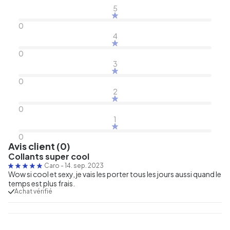
5
0
4
0
3
0
2
0
1
0
Avis client (0)
Collants super cool
Caro
-
14. sep. 2023
Wow si cool et sexy, je vais les porter tous les jours aussi quand le
temps est plus frais.
Achat vérifié