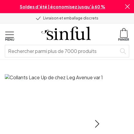
Soldes d’été | économisez jusqu’à 60 %
Livraison et emballage discrets
MENU
PANIER