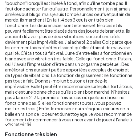
"bouchon" lorsqu'il est inséré à fond, afin qu'il ne tombe pas. Il
faut donc acheter l'un ou l'autre. Personnellement, je n'ai jamais
aimé les but blugs, mais je suis tombé sur ces oeufs et putain de
merde, ils marchent ! En fait, 4 des 3 œufs ont très bien
fonctionné. Les deux en acier sont intenses et féroces et ils
peuvent facilement être placés dans des jouets de branlette. Ils
auraient dû avoir plus de deux vibrations, surtout une où ils
deviennent plus imprévisibles. J'ai acheté 2 balles Colt parce que
les commentaires répétés disaient qu'elles étaient de mauvaise
qualité. C'était tout à fait vrai. L'une d'entre elles a fonctionné en
blanc avec une vibration très faible. Celle qui fonctionne. Putain,
oui ! J'avais l'impression d'être dans un orgasme perpétuel. Des
améliorations auraient pu être apportées avec plus de choix et
de types de vibrations. La fonction de glissement ne fonctionne
pas tout à fait. Donnez-moi un bouton et rendez-le
imprévisible. Bullet peut être recommandé sur le plus fort à tous,
mais c'est une bonne chose qu'ils soient bon marché. N'hésitez
pas à lancer 2-3 la première fois au cas où quelque chose. ne
fonctionne pas. Si elles fonctionnent toutes, vous pouvez
mettre les trois ;) Enfin, le monsieur qui a réagi aux rainures de la
balle en raison de l'odeur et du nettoyage. Je vous recommande
fortement de commencer à vous rincer avant de jouer à l'anale :)
Achat vérifié
Fonctionne très bien