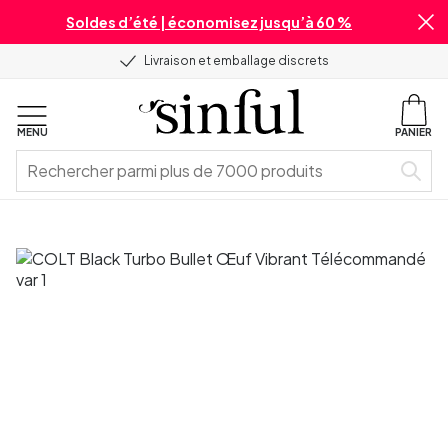
Soldes d’été | économisez jusqu’à 60 %
Livraison et emballage discrets
MENU
PANIER