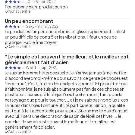
JC
-
25. apr. 2022
Fonctionne bien, produit du son
Achat vérifié
Un peu encombrant
Sexy
-
9. mar. 2022
Le produit est un peu encombrant et glisse rapidement. ...il est
un peu difficile de contrôler les vibrations. Il faut un peu de
pratique. Facile à nettoyer.
Achat vérifié
"Le simple est souvent le meilleur, et le meilleur est
généralement fait d'acier.
Wolff
-
1. apr. 2021
Je suis un homme hétérosexuel et je n'arrive jamais à me mettre
d'accord avec moi-même pour savoir si ce genre de choses est
"mon truc", c'est-à-dire des gadgets vibrants. Et pour être tout
à fait honnête, je ne suis absolument pas fan de ces choses en
plastique. J'aurais préféré que l'œuf soit en acier, tant pour le
nettoyage que pour le toucher. ...et je ne sais pas non plus si ces
rainures dans l'œuf ont une utilité particulière. Sinon, la qualité
est tout à fait acceptable pour le prix. Si je ne me lie pas d'amitié
avec lui, il sera une décoration de sapin de Noël cet hiver.... Je
conclus : le simple est souvent le meilleur, et le meilleur est
généralement fait d'acier.
Achat vérifié