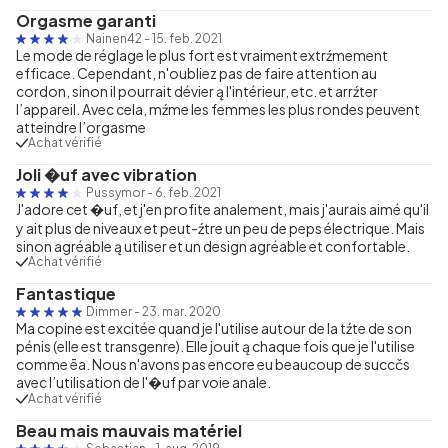
Orgasme garanti
Nainen42
-
15. feb. 2021
Le mode de réglage le plus fort est vraiment extrźmement
efficace. Cependant, n'oubliez pas de faire attention au
cordon, sinon il pourrait dévier ą l'intérieur, etc. et arrźter
l’appareil. Avec cela, mźme les femmes les plus rondes peuvent
atteindre l’orgasme
Achat vérifié
Joli �uf avec vibration
Pussymor
-
6. feb. 2021
J'adore cet �uf, et j'en profite analement, mais j'aurais aimé qu'il
y ait plus de niveaux et peut-źtre un peu de peps électrique. Mais
sinon agréable ą utiliser et un design agréable et confortable.
Achat vérifié
Fantastique
Dimmer
-
23. mar. 2020
Ma copine est excitée quand je l'utilise autour de la tźte de son
pénis (elle est transgenre). Elle jouit ą chaque fois que je l'utilise
comme ēa. Nous n'avons pas encore eu beaucoup de succčs
avec l’utilisation de l'�uf par voie anale.
Achat vérifié
Beau mais mauvais matériel