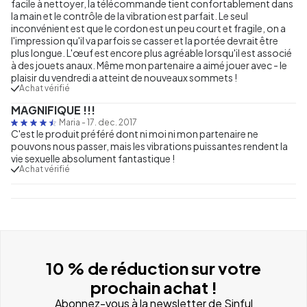
facile à nettoyer, la télécommande tient confortablement dans
la main et le contrôle de la vibration est parfait. Le seul
inconvénient est que le cordon est un peu court et fragile, on a
l'impression qu'il va parfois se casser et la portée devrait être
plus longue. L'œuf est encore plus agréable lorsqu'il est associé
à des jouets anaux. Même mon partenaire a aimé jouer avec - le
plaisir du vendredi a atteint de nouveaux sommets !
Achat vérifié
MAGNIFIQUE !!!
Maria
-
17. dec. 2017
C'est le produit préféré dont ni moi ni mon partenaire ne
pouvons nous passer, mais les vibrations puissantes rendent la
vie sexuelle absolument fantastique !
Achat vérifié
10 % de réduction sur votre
prochain achat !
Abonnez-vous à la newsletter de Sinful