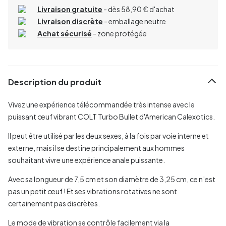
Livraison gratuite
- dès 58,90 € d'achat
Livraison discrète
- emballage neutre
Achat sécurisé
- zone protégée
Description du produit
Vivez une expérience télécommandée très intense avec le
puissant œuf vibrant COLT Turbo Bullet d'American Calexotics.
Il peut être utilisé par les deux sexes, à la fois par voie interne et
externe, mais il se destine principalement aux hommes
souhaitant vivre une expérience anale puissante.
Avec sa longueur de 7,5 cm et son diamètre de 3,25 cm, ce n’est
pas un petit œuf ! Et ses vibrations rotatives ne sont
certainement pas discrètes.
Le mode de vibration se contrôle facilement via la