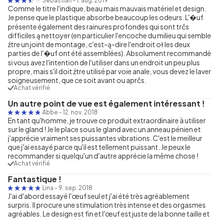
Sebastian
-
1. aug. 2019
Comme le titre l'indique, beau mais mauvais matériel et design.
Je pense que le plastique absorbe beaucoup les odeurs. L'�uf
présente également des rainures profondes qui sont trčs
difficiles ą nettoyer (en particulier l'encoche du milieu qui semble
źtre un joint de montage, c'est-ą-dire l'endroit oł les deux
parties de l'�uf ont été assemblées). Absolument recommandé
si vous avez l'intention de l'utiliser dans un endroit un peu plus
propre, mais s'il doit źtre utilisé par voie anale, vous devez le laver
soigneusement, que ce soit avant ou aprčs.
Achat vérifié
Un autre point de vue est également intéressant !
Abbe
-
12. nov. 2018
En tant qu'homme, je trouve ce produit extraordinaire à utiliser
sur le gland ! Je le place sous le gland avec un anneau pénien et
j'apprécie vraiment ses puissantes vibrations. C'est le meilleur
que j'ai essayé parce qu'il est tellement puissant. Je peux le
recommander si quelqu'un d'autre apprécie la même chose !
Achat vérifié
Fantastique !
Lina
-
9. sep. 2018
J'ai d'abord essayé l'œuf seul et j'ai été très agréablement
surpris. Il procure une stimulation très intense et des orgasmes
agréables. Le design est fin et l'œuf est juste de la bonne taille et