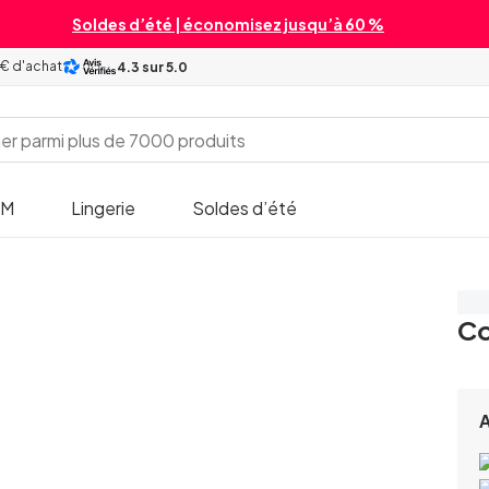
Soldes d’été | économisez jusqu’à 60 %
 € d'achat
4.3
sur 5.0
SM
Lingerie
Soldes d’été
Éc
Co