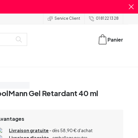
Service Client
01 81 22 13 28
Panier
onomisez 40%
olMann Gel Retardant 40 ml
Avantages
Livraison gratuite
- dès 58,90 € d'achat
Livraison discrète
- emballage neutre