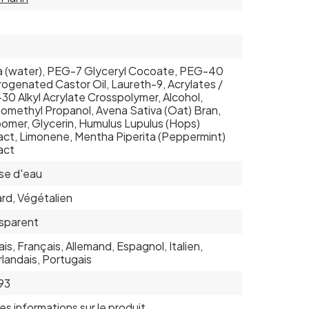
 (water), PEG-7 Glyceryl Cocoate, PEG-40
ogenated Castor Oil, Laureth-9, Acrylates /
30 Alkyl Acrylate Crosspolymer, Alcohol,
omethyl Propanol, Avena Sativa (Oat) Bran,
omer, Glycerin, Humulus Lupulus (Hops)
act, Limonene, Mentha Piperita (Peppermint)
act
se d'eau
rd, Végétalien
sparent
ais, Français, Allemand, Espagnol, Italien,
landais, Portugais
93
 les informations sur le produit