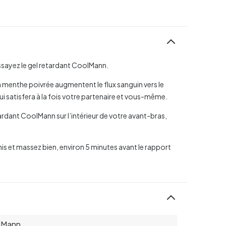
essayez le gel retardant CoolMann.
t la menthe poivrée augmentent le flux sanguin vers le
i satisfera à la fois votre partenaire et vous-même.
dant CoolMann sur l’intérieur de votre avant-bras,
is et massez bien, environ 5 minutes avant le rapport
lMann