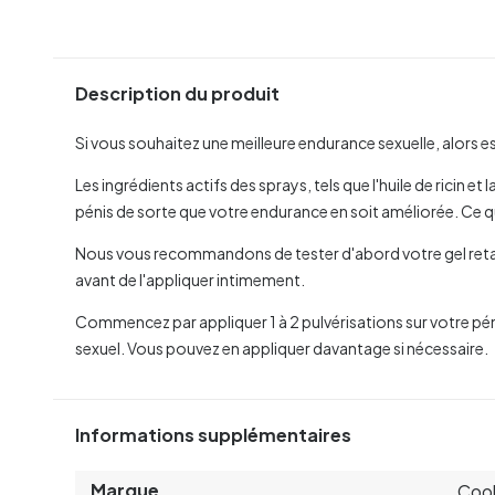
Description du produit
Si vous souhaitez une meilleure endurance sexuelle, alors 
Les ingrédients actifs des sprays, tels que l'huile de ricin e
pénis de sorte que votre endurance en soit améliorée. Ce qu
Nous vous recommandons de tester d'abord votre gel retar
avant de l'appliquer intimement.
Commencez par appliquer 1 à 2 pulvérisations sur votre pén
sexuel. Vous pouvez en appliquer davantage si nécessaire.
Informations supplémentaires
Marque
Coo