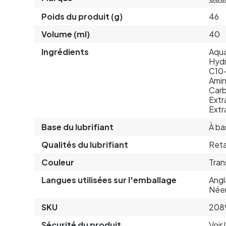
Poids du produit (g)
46
Volume (ml)
40
Ingrédients
Aqua
Hydr
C10-
Amin
Carb
Extr
Extr
Base du lubrifiant
À ba
Qualités du lubrifiant
Reta
Couleur
Tran
Langues utilisées sur l'emballage
Angl
Néer
SKU
208
Sécurité du produit
Voir