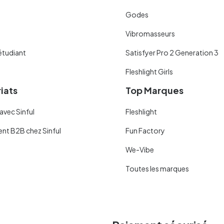
Godes
Vibromasseurs
étudiant
Satisfyer Pro 2 Generation 3
Fleshlight Girls
iats
Top Marques
avec Sinful
Fleshlight
ent B2B chez Sinful
Fun Factory
We-Vibe
Toutes les marques