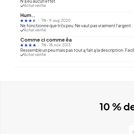
N'a eu aucun effet
Achat vérifié
Hum..
TN
-
9. aug. 2020
Ne fonctionne que trčs peu. Ne vaut pas vraiment l'argent.
Achat vérifié
Comme ci comme ēa
TN
-
18. nov. 2013
Ressemble un peu mais pas tout ą fait ą la description. Facil
Achat vérifié
10 % de