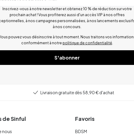
Inscrivez-vous à notre newsletter et obtenez 10 % de réduction sur votre
prochain achat ! Vous profiterez aussi d'un accès VIP à nos offres
ceptionnelles, à nos campagnes personnalisées, à nos lancements exclusifs
à nos concours.
Vous pouvez vous désinscrire à tout moment. Nous traitons vos information
conformément à notre
politique de confidentialité
.
S'abonner
Livraison gratuite dès 58,90 € d'achat
 de Sinful
Favoris
e nous
BDSM