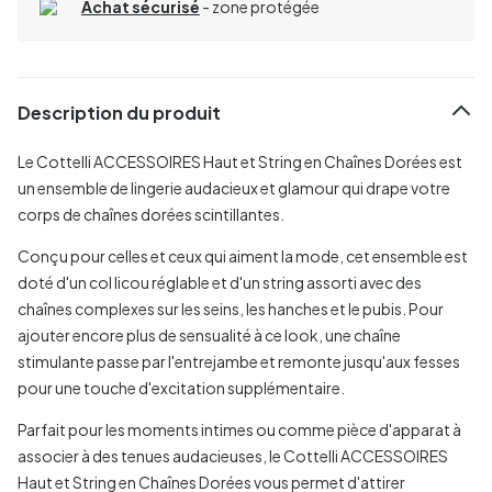
Achat sécurisé
- zone protégée
Description du produit
Le Cottelli ACCESSOIRES Haut et String en Chaînes Dorées est
un ensemble de lingerie audacieux et glamour qui drape votre
corps de chaînes dorées scintillantes.
Conçu pour celles et ceux qui aiment la mode, cet ensemble est
doté d'un col licou réglable et d'un string assorti avec des
chaînes complexes sur les seins, les hanches et le pubis. Pour
ajouter encore plus de sensualité à ce look, une chaîne
stimulante passe par l'entrejambe et remonte jusqu'aux fesses
pour une touche d'excitation supplémentaire.
Parfait pour les moments intimes ou comme pièce d'apparat à
associer à des tenues audacieuses, le Cottelli ACCESSOIRES
Haut et String en Chaînes Dorées vous permet d'attirer