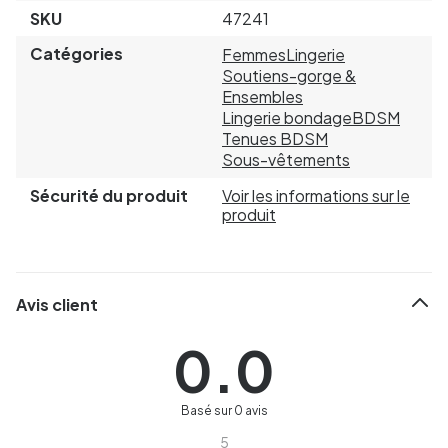
SKU
47241
Catégories
Femmes
Lingerie
Soutiens-gorge &
Ensembles
Lingerie bondage
BDSM
Tenues BDSM
Sous-vêtements
Sécurité du produit
Voir les informations sur le
produit
Avis client
0.0
Basé sur 0 avis
5