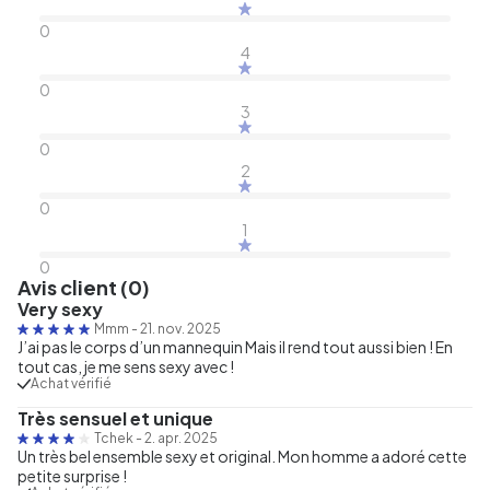
0
4
0
3
0
2
0
1
0
Avis client (0)
Very sexy
Mmm
-
21. nov. 2025
J’ai pas le corps d’un mannequin Mais il rend tout aussi bien ! En
tout cas, je me sens sexy avec !
Achat vérifié
Très sensuel et unique
Tchek
-
2. apr. 2025
Un très bel ensemble sexy et original. Mon homme a adoré cette
petite surprise !