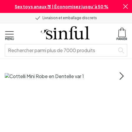
Sex toys anaux 🍑 | Économisez jusqu’à 50 %
Livraison et emballage discrets
MENU
PANIER