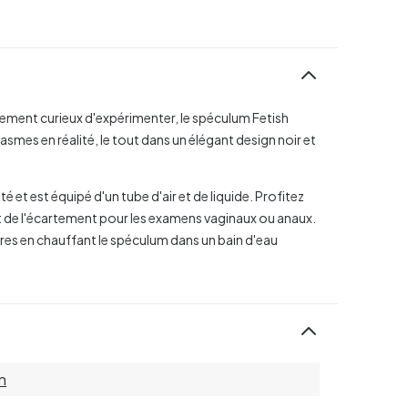
ement curieux d'expérimenter, le spéculum Fetish
asmes en réalité, le tout dans un élégant design noir et
 et est équipé d'un tube d'air et de liquide. Profitez
et de l'écartement pour les examens vaginaux ou anaux.
es en chauffant le spéculum dans un bain d'eau
n