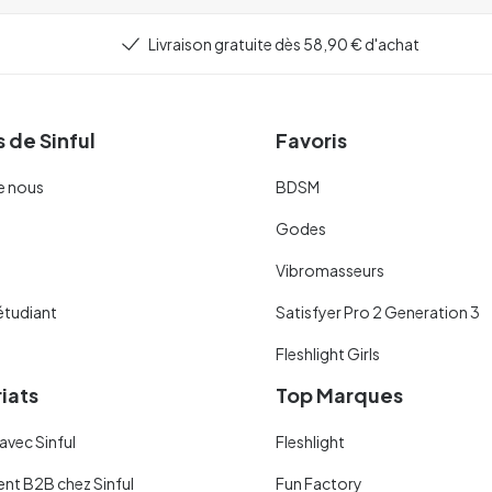
Livraison gratuite dès 58,90 € d'achat
 de Sinful
Favoris
e nous
BDSM
Godes
Vibromasseurs
étudiant
Satisfyer Pro 2 Generation 3
Fleshlight Girls
iats
Top Marques
avec Sinful
Fleshlight
ent B2B chez Sinful
Fun Factory