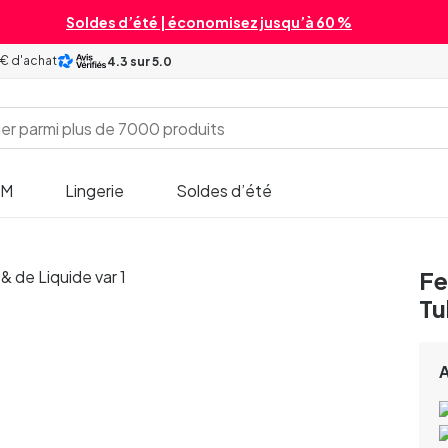
Soldes d’été | économisez jusqu’à 60 %
 € d'achat
4.3
sur 5.0
SM
Lingerie
Soldes d’été
Fe
Tu