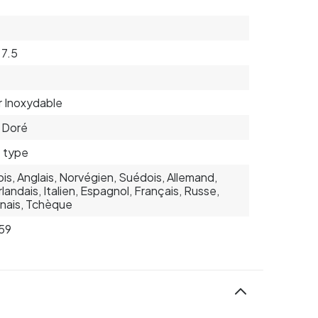
 7.5
r Inoxydable
, Doré
 type
is, Anglais, Norvégien, Suédois, Allemand,
landais, Italien, Espagnol, Français, Russe,
nais, Tchèque
59