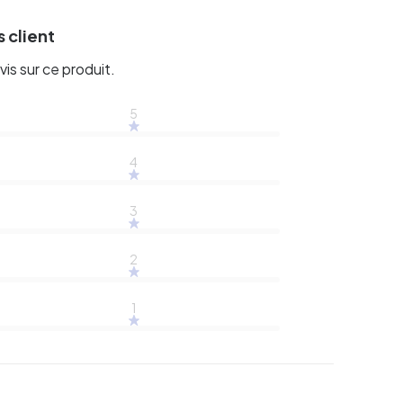
 client
vis sur ce produit.
5
4
3
2
1