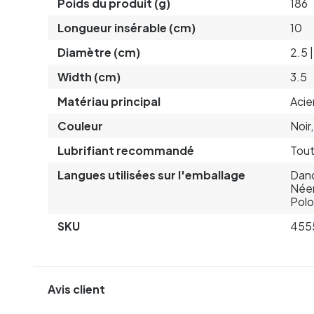
Poids du produit (g)
186
Longueur insérable (cm)
10
Diamètre (cm)
2.5 |
Width (cm)
3.5
Matériau principal
Acie
Couleur
Noir
Lubrifiant recommandé
Tout
Langues utilisées sur l'emballage
Dano
Néer
Polo
SKU
455
Avis client