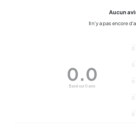
Aucun avis
Il n'y a pas encore d'a
0
0
0.0
0
Basé sur 0 avis
0
0