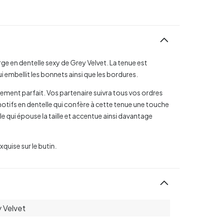
ge en dentelle sexy de Grey Velvet. La tenue est
i embellit les bonnets ainsi que les bordures.
ement parfait. Vos partenaire suivra tous vos ordres
 motifs en dentelle qui confère à cette tenue une touche
e qui épouse la taille et accentue ainsi davantage
quise sur le butin.
 Velvet