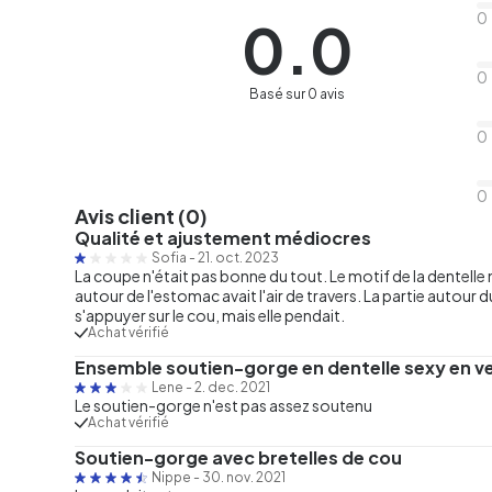
0
0.0
0
Basé sur 0 avis
0
0
Avis client (0)
Qualité et ajustement médiocres
Sofia
-
21. oct. 2023
La coupe n'était pas bonne du tout. Le motif de la dentelle n
autour de l'estomac avait l'air de travers. La partie autou
s'appuyer sur le cou, mais elle pendait.
Achat vérifié
Ensemble soutien-gorge en dentelle sexy en ve
Lene
-
2. dec. 2021
Le soutien-gorge n'est pas assez soutenu
Achat vérifié
Soutien-gorge avec bretelles de cou
Nippe
-
30. nov. 2021