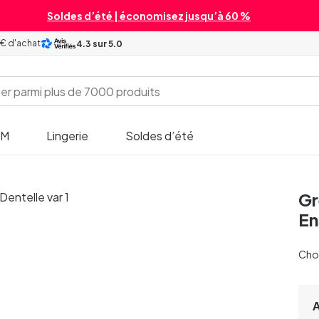
Soldes d’été | économisez jusqu’à 60 %
 € d'achat
4.3
sur 5.0
SM
Lingerie
Soldes d’été
Gr
En
Chois