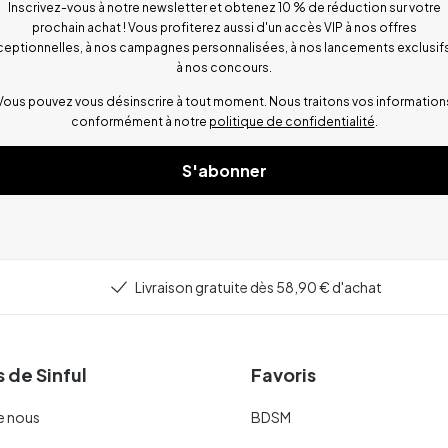
Inscrivez-vous à notre newsletter et obtenez 10 % de réduction sur votre
prochain achat ! Vous profiterez aussi d'un accès VIP à nos offres
ceptionnelles, à nos campagnes personnalisées, à nos lancements exclusifs
à nos concours.
Vous pouvez vous désinscrire à tout moment. Nous traitons vos information
conformément à notre
politique de confidentialité
.
S'abonner
Livraison gratuite dès 58,90 € d'achat
 de Sinful
Favoris
e nous
BDSM