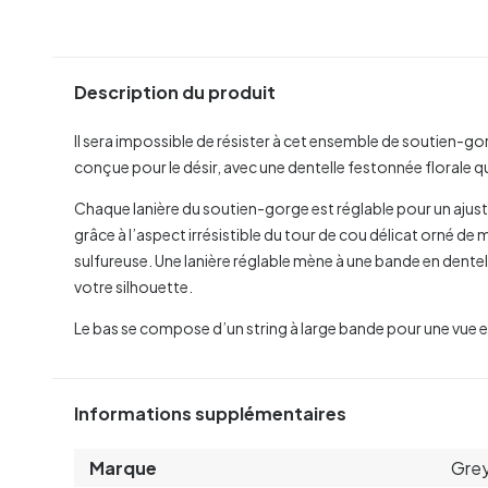
Description du produit
Il sera impossible de résister à cet ensemble de soutien-gor
conçue pour le désir, avec une dentelle festonnée florale qu
Chaque lanière du soutien-gorge est réglable pour un ajust
grâce à l’aspect irrésistible du tour de cou délicat orné de
sulfureuse. Une lanière réglable mène à une bande en dentell
votre silhouette.
Le bas se compose d’un string à large bande pour une vue ex
Informations supplémentaires
Marque
Grey