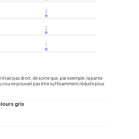
3
2
1
'était pas droit, de sorte que, par exemple, la partie
r du cou ne pouvait pas être suffisamment réduite pour
lours gris