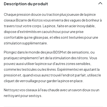
Description du produit
Chaque pression douce ou traction plus joueuse de la pince
ciseaux Bizarre de Kiotos vous enverra des vagues de bonheur à
travers tout votre corps. La pince, faite en acier inoxydable,
dispose d'extrémités en caoutchouc pour une prise
confortable qui ne glisse pas, et elles sont texturées pour une
stimulation supplémentaire.
Plongez dans le monde des jeux BDSM et de sensations, ou
pratiquez simplement l'art de la stimulation des tétons. Vous
pouvez aussi utiliser la pince sur d'autres zones sensibles,
comme les testicules ou les lèvres. Expérimentez en ajustant la
pression et, quand vous aurez trouvé l'endroit parfait, utilisez le
cliquet de verrouillage pour garder la pince en place.
Nettoyez vos ciseaux à l'eau chaude avec un savon doux ou un
nettoyant pour sextoys.