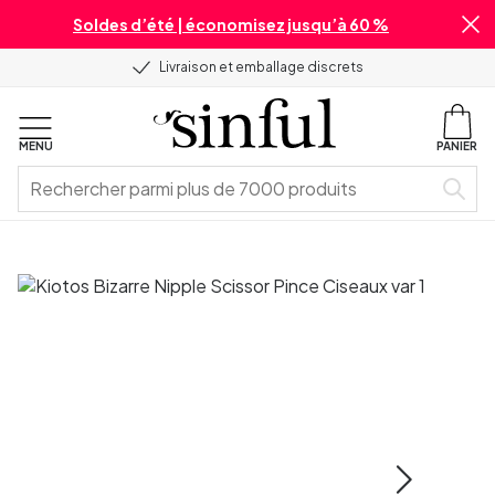
Soldes d’été | économisez jusqu’à 60 %
Livraison et emballage discrets
MENU
PANIER