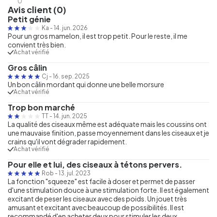
0
Avis client (0)
Petit génie
Ka
-
14. jun. 2026
Pour un gros mamelon, il est trop petit. Pour le reste, il me
convient très bien.
Achat vérifié
Gros câlin
Cj
-
16. sep. 2025
Un bon câlin mordant qui donne une belle morsure
Achat vérifié
Trop bon marché
TT
-
14. jun. 2025
La qualité des ciseaux même est adéquate mais les coussins ont
une mauvaise finition, passe moyennement dans les ciseaux et je
crains qu'il vont dégrader rapidement.
Achat vérifié
Pour elle et lui, des ciseaux à tétons pervers.
Rob
-
13. jul. 2023
La fonction "squeeze" est facile à doser et permet de passer
d'une stimulation douce à une stimulation forte. Il est également
excitant de peser les ciseaux avec des poids. Un jouet très
amusant et excitant avec beaucoup de possibilités. Il est
recommandé d'en acheter deux pour stimuler les deux