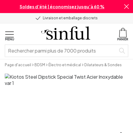
Soldes d’été | économisez jusqu’à 60 %
Livraison et emballage discrets
MENU
PANIER
Page d'accueil
BDSM
Électro et médical
Dilatateurs & Sondes