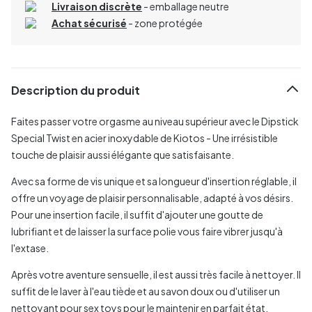
Livraison discrète
- emballage neutre
Achat sécurisé
- zone protégée
Description du produit
Faites passer votre orgasme au niveau supérieur avec le Dipstick
Special Twist en acier inoxydable de Kiotos - Une irrésistible
touche de plaisir aussi élégante que satisfaisante.
Avec sa forme de vis unique et sa longueur d'insertion réglable, il
offre un voyage de plaisir personnalisable, adapté à vos désirs.
Pour une insertion facile, il suffit d'ajouter une goutte de
lubrifiant et de laisser la surface polie vous faire vibrer jusqu'à
l'extase.
Après votre aventure sensuelle, il est aussi très facile à nettoyer. Il
suffit de le laver à l'eau tiède et au savon doux ou d'utiliser un
nettoyant pour sex toys pour le maintenir en parfait état.