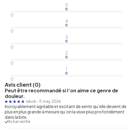
5
0
4
0
3
0
2
0
1
0
Avis client (0)
Peut être recommandé si l’on aime ce genre de
douleur.
Jakob
-
11. may. 2026
Incroyablement agréable et excitant de sentir qu’elle devient de
plus en plus grande à mesure qu’on la visse plus profondément
dans la bite.
Achat vérifié