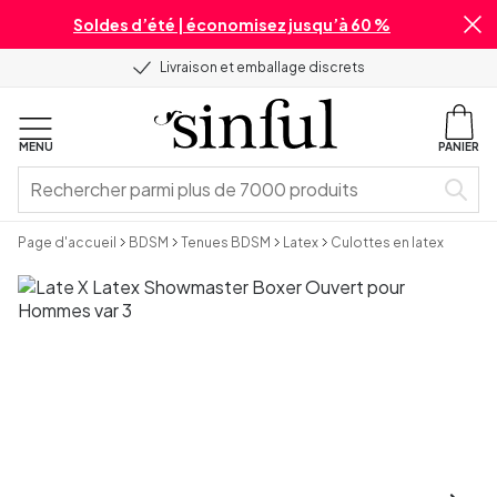
Soldes d’été | économisez jusqu’à 60 %
Livraison et emballage discrets
MENU
PANIER
Page d'accueil
BDSM
Tenues BDSM
Latex
Culottes en latex