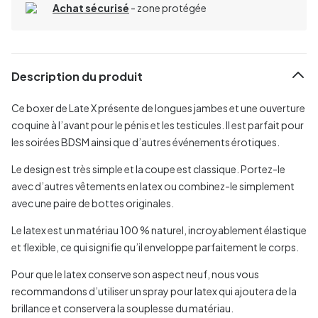
Achat sécurisé
- zone protégée
Description du produit
Ce boxer de Late X présente de longues jambes et une ouverture
coquine à l’avant pour le pénis et les testicules. Il est parfait pour
les soirées BDSM ainsi que d’autres événements érotiques.
Le design est très simple et la coupe est classique. Portez-le
avec d’autres vêtements en latex ou combinez-le simplement
avec une paire de bottes originales.
Le latex est un matériau 100 % naturel, incroyablement élastique
et flexible, ce qui signifie qu’il enveloppe parfaitement le corps.
Pour que le latex conserve son aspect neuf, nous vous
recommandons d’utiliser un spray pour latex qui ajoutera de la
brillance et conservera la souplesse du matériau.