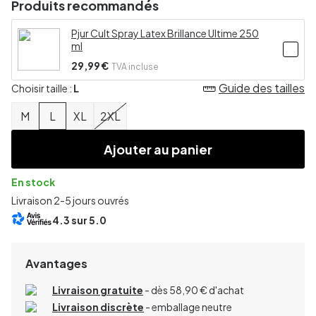
Produits recommandés
Pjur Cult Spray Latex Brillance Ultime 250
ml
29,99 €
TVA incluse
Guide des tailles
Choisir taille :
L
M
L
XL
2XL
Ajouter au panier
En stock
Livraison 2-5 jours ouvrés
4.3
sur 5.0
Avantages
Livraison gratuite
- dès 58,90 € d'achat
Livraison discrète
- emballage neutre