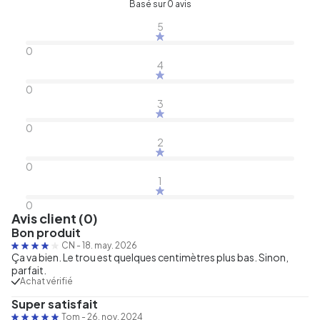
Basé sur 0 avis
5
0
4
0
3
0
2
0
1
0
Avis client (0)
Bon produit
CN
-
18. may. 2026
Ça va bien. Le trou est quelques centimètres plus bas. Sinon,
parfait.
Achat vérifié
Super satisfait
Tom
-
26. nov. 2024