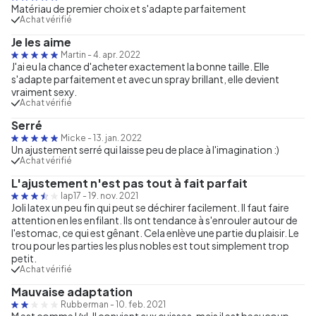
Matériau de premier choix et s'adapte parfaitement
Achat vérifié
Je les aime
Martin
-
4. apr. 2022
J'ai eu la chance d'acheter exactement la bonne taille. Elle
s'adapte parfaitement et avec un spray brillant, elle devient
vraiment sexy.
Achat vérifié
Serré
Micke
-
13. jan. 2022
Un ajustement serré qui laisse peu de place à l'imagination :)
Achat vérifié
L'ajustement n'est pas tout à fait parfait
lap17
-
19. nov. 2021
Joli latex un peu fin qui peut se déchirer facilement. Il faut faire
attention en les enfilant. Ils ont tendance à s'enrouler autour de
l'estomac, ce qui est gênant. Cela enlève une partie du plaisir. Le
trou pour les parties les plus nobles est tout simplement trop
petit.
Achat vérifié
Mauvaise adaptation
Rubberman
-
10. feb. 2021
M est comme l/xl. Il convient aux cuisses, mais il est beaucoup