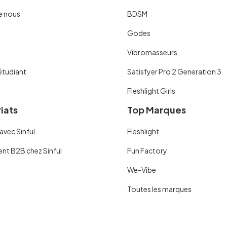
e nous
BDSM
Godes
Vibromasseurs
étudiant
Satisfyer Pro 2 Generation 3
Fleshlight Girls
iats
Top Marques
avec Sinful
Fleshlight
ent B2B chez Sinful
Fun Factory
We-Vibe
Toutes les marques