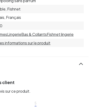
pooing sans parfum
able, Fishnet
ais, Français
30
mes
Lingerie
Bas & Collants
Fishnet lingerie
 les informations sur le produit
 client
vis sur ce produit.
5