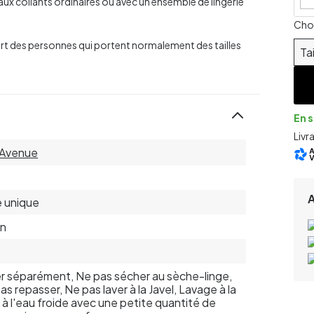
ux collants ordinaires ou avec un ensemble de lingerie
Chois
upart des personnes qui portent normalement des tailles
Ta
En 
Livr
 Avenue
le unique
on
r séparément, Ne pas sécher au sèche-linge,
as repasser, Ne pas laver à la Javel, Lavage à la
 à l'eau froide avec une petite quantité de