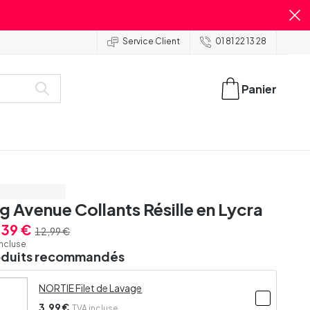
Service Client
01 81 22 13 28
Panier
onomisez 20%
g Avenue Collants Résille en Lycra
,39 €
12,99 €
incluse
oduits recommandés
NORTIE Filet de Lavage
3,99 €
TVA incluse