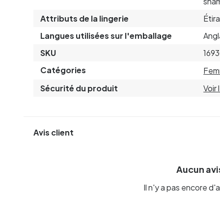
sham
Attributs de la lingerie
Étir
Langues utilisées sur l'emballage
Angl
SKU
169
Catégories
Fem
Sécurité du produit
Voir
Avis client
Aucun avis
Il n'y a pas encore d'a