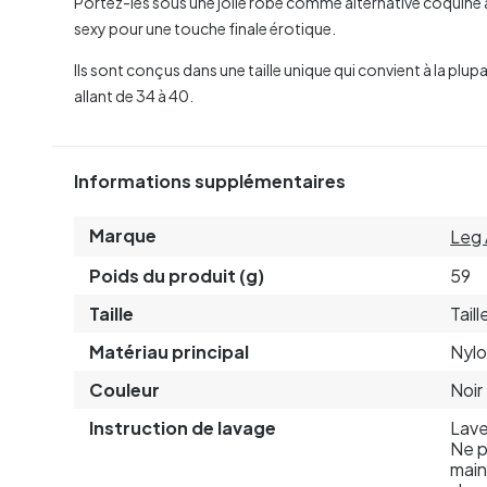
Portez-les sous une jolie robe comme alternative coquine a
sexy pour une touche finale érotique.
Ils sont conçus dans une taille unique qui convient à la pl
allant de 34 à 40.
Informations supplémentaires
Marque
Leg
Poids du produit (g)
59
Taille
Tail
Matériau principal
Nyl
Couleur
Noir
Instruction de lavage
Lave
Ne p
main