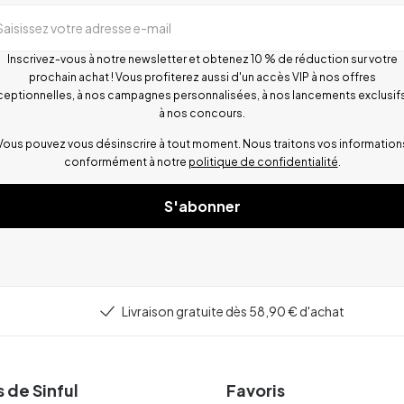
Saisissez votre adresse e-mail
Inscrivez-vous à notre newsletter et obtenez 10 % de réduction sur votre
prochain achat ! Vous profiterez aussi d'un accès VIP à nos offres
ceptionnelles, à nos campagnes personnalisées, à nos lancements exclusifs
à nos concours.
Vous pouvez vous désinscrire à tout moment. Nous traitons vos information
conformément à notre
politique de confidentialité
.
S'abonner
Livraison gratuite dès 58,90 € d'achat
 de Sinful
Favoris