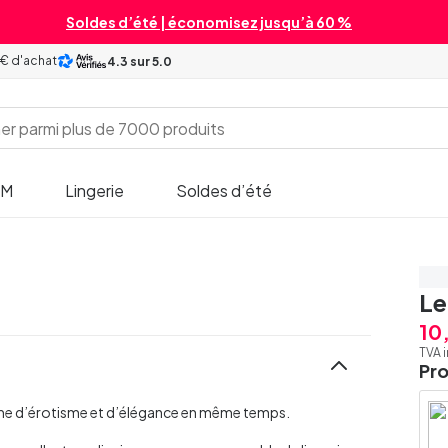
Soldes d’été | économisez jusqu’à 60 %
 € d'achat
4.3
sur 5.0
SM
Lingerie
Soldes d’été
Éc
Le
10
TVA 
Pr
yme d’érotisme et d’élégance en même temps.