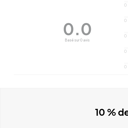
0
0
0.0
0
Basé sur 0 avis
0
0
10 % de