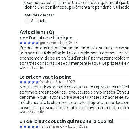
expérience satisfaisante. Un client note également que le
donne une confiance supplémentaire pendant l'utilisati
Avis des clients :
Satisfait·e
Avis client (0)
confortable et ludique
guillaume
-
4. jan. 2024
Produit de qualité, parfaitement emballé dans un carton aus
normale une fois déballé. Les deux éléments donnent envie 
changement de position (ou d'angles) permettent rapideme
sont très confortables et pimentent le tout. Le prix est éle
Achat vérifié
Le prix en vaut la peine
Robbie
-
2. feb. 2023
Nous avons donc acheté ces chaussures après avoir réfléch
somme d'argent pour ces chaussures compensées. Et nous
centime. Nous l'avons utilisé avec et sans les attaches et ave
méchanceté à la chambre à coucher. Il ajoute la subduction 
positions que vous pouvez atteindre avec une meilleure p
Achat vérifié
un délicieux coussin qui respire la qualité
Fadbamsendk
-
18. jun. 2022