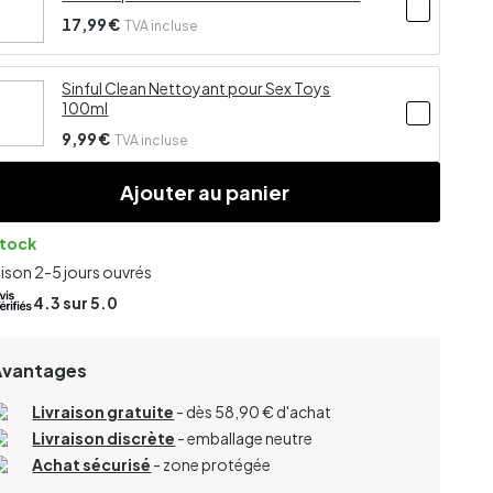
17,99 €
TVA incluse
Sinful Clean Nettoyant pour Sex Toys
100ml
9,99 €
TVA incluse
Ajouter au panier
stock
aison 2-5 jours ouvrés
4.3
sur 5.0
Avantages
Livraison gratuite
- dès 58,90 € d'achat
Livraison discrète
- emballage neutre
Achat sécurisé
- zone protégée