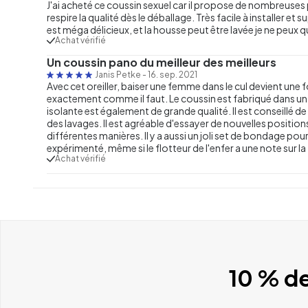
J'ai acheté ce coussin sexuel car il propose de nombreuses p
respire la qualité dès le déballage. Très facile à installer et
est méga délicieux, et la housse peut être lavée je ne peux que
Achat vérifié
Un coussin pano du meilleur des meilleurs
Janis Petke
-
16. sep. 2021
Avec cet oreiller, baiser une femme dans le cul devient une f
exactement comme il faut. Le coussin est fabriqué dans un
isolante est également de grande qualité. Il est conseillé de g
des lavages. Il est agréable d'essayer de nouvelles positions,
différentes manières. Il y a aussi un joli set de bondage po
expérimenté, même si le flotteur de l'enfer a une note sur l
Achat vérifié
10 % de