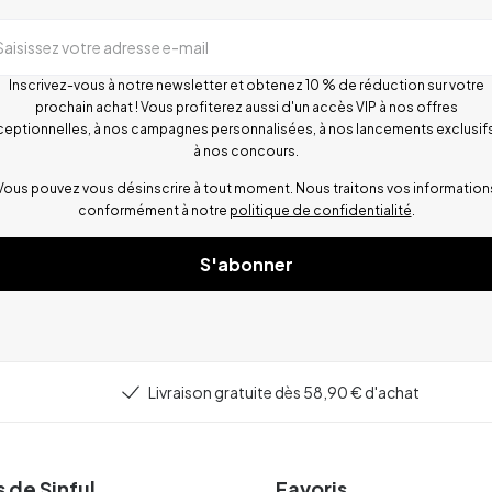
Saisissez votre adresse e-mail
Inscrivez-vous à notre newsletter et obtenez 10 % de réduction sur votre
prochain achat ! Vous profiterez aussi d'un accès VIP à nos offres
ceptionnelles, à nos campagnes personnalisées, à nos lancements exclusifs
à nos concours.
Vous pouvez vous désinscrire à tout moment. Nous traitons vos information
conformément à notre
politique de confidentialité
.
S'abonner
Livraison gratuite dès 58,90 € d'achat
 de Sinful
Favoris