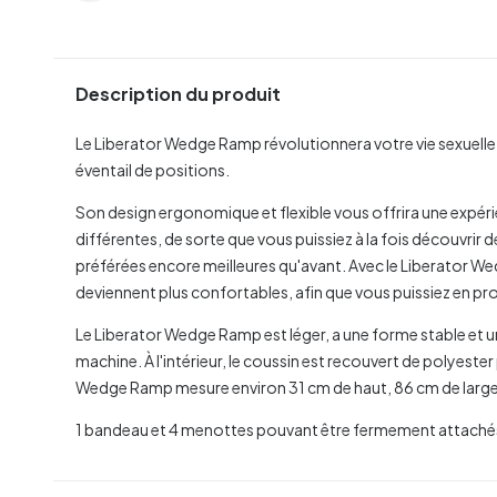
Description du produit
Le Liberator Wedge Ramp révolutionnera votre vie sexuelle 
éventail de positions.
Son design ergonomique et flexible vous offrira une expé
différentes, de sorte que vous puissiez à la fois découvrir 
préférées encore meilleures qu'avant. Avec le Liberator W
deviennent plus confortables, afin que vous puissiez en pr
Le Liberator Wedge Ramp est léger, a une forme stable et un
machine. À l'intérieur, le coussin est recouvert de polyeste
Wedge Ramp mesure environ 31 cm de haut, 86 cm de large 
1 bandeau et 4 menottes pouvant être fermement attachés