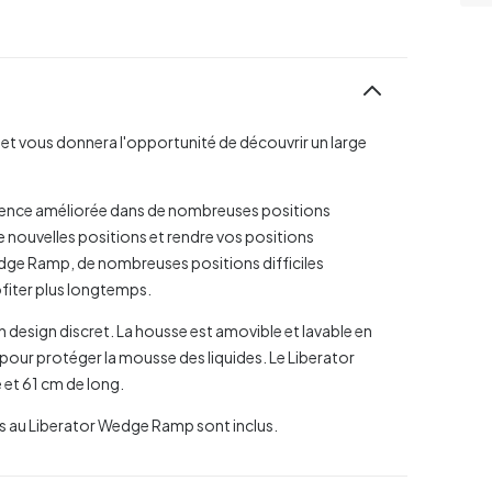
et vous donnera l'opportunité de découvrir un large
rience améliorée dans de nombreuses positions
de nouvelles positions et rendre vos positions
edge Ramp, de nombreuses positions difficiles
ofiter plus longtemps.
 design discret. La housse est amovible et lavable en
r pour protéger la mousse des liquides. Le Liberator
et 61 cm de long.
 au Liberator Wedge Ramp sont inclus.