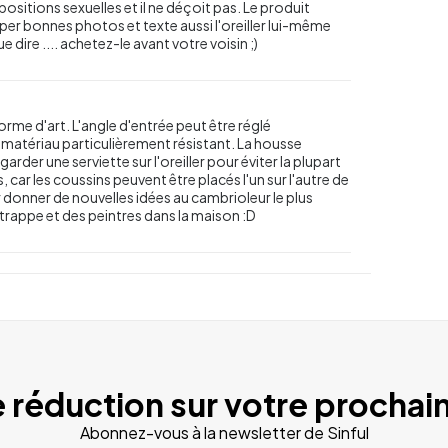
ositions sexuelles et il ne déçoit pas. Le produit
 super bonnes photos et texte aussi l'oreiller lui-même
 dire .... achetez-le avant votre voisin ;)
orme d'art. L'angle d'entrée peut être réglé
 matériau particulièrement résistant. La housse
arder une serviette sur l'oreiller pour éviter la plupart
 car les coussins peuvent être placés l'un sur l'autre de
ur donner de nouvelles idées au cambrioleur le plus
a trappe et des peintres dans la maison :D
 réduction sur votre prochain
Abonnez-vous à la newsletter de Sinful