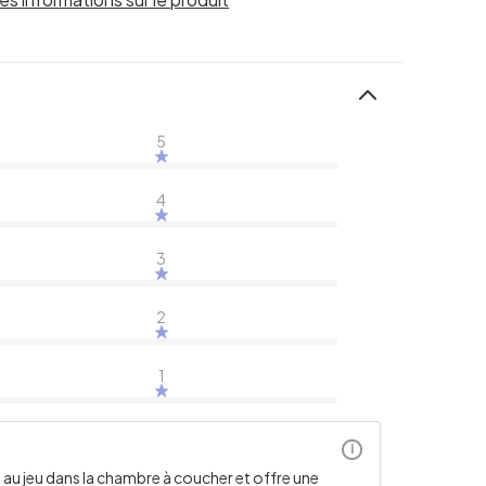
5
4
3
2
1
i
t au jeu dans la chambre à coucher et offre une