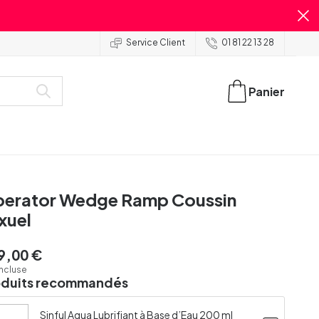
Service Client
01 81 22 13 28
Panier
berator Wedge Ramp Coussin
xuel
9,00 €
incluse
oduits recommandés
Sinful Aqua Lubrifiant à Base d’Eau 200 ml