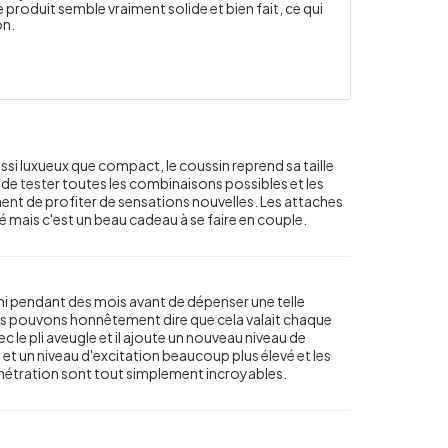
 produit semble vraiment solide et bien fait, ce qui
on.
si luxueux que compact, le coussin reprend sa taille
de tester toutes les combinaisons possibles et les
nt de profiter de sensations nouvelles. Les attaches
vé mais c'est un beau cadeau à se faire en couple.
i pendant des mois avant de dépenser une telle
 pouvons honnêtement dire que cela valait chaque
c le pli aveugle et il ajoute un nouveau niveau de
et un niveau d'excitation beaucoup plus élevé et les
énétration sont tout simplement incroyables.