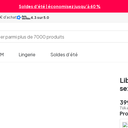
Soldes d’été | économisez jusqu’à 60 %
 € d'achat
4.3
sur 5.0
SM
Lingerie
Soldes d’été
Li
se
39
TVA 
Pr