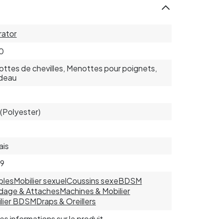
rator
0
ttes de chevilles, Menottes pour poignets,
deau
(Polyester)
ais
09
ples
Mobilier sexuel
Coussins sexe
BDSM
dage & Attaches
Machines & Mobilier
lier BDSM
Draps & Oreillers
 les informations sur le produit