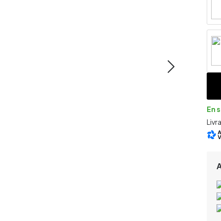
En 
Livr