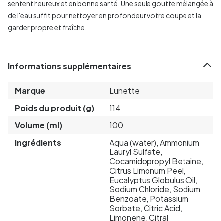
sentent heureux et en bonne santé. Une seule goutte mélangée à
de l'eau suffit pour nettoyer en profondeur votre coupe et la
garder propre et fraîche.
Informations supplémentaires
Marque
Lunette
Poids du produit (g)
114
Volume (ml)
100
Ingrédients
Aqua (water), Ammonium
Lauryl Sulfate,
Cocamidopropyl Betaine,
Citrus Limonum Peel,
Eucalyptus Globulus Oil,
Sodium Chloride, Sodium
Benzoate, Potassium
Sorbate, Citric Acid,
Limonene, Citral