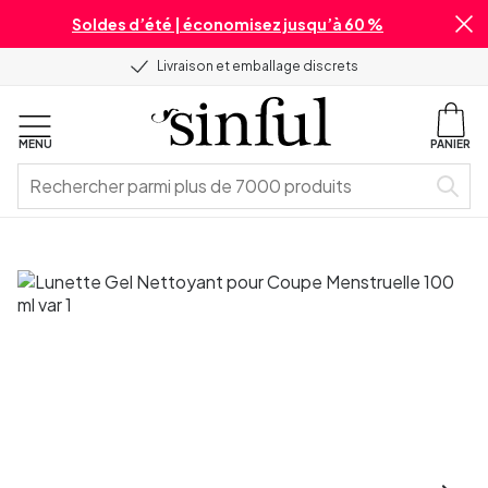
Soldes d’été | économisez jusqu’à 60 %
Livraison et emballage discrets
MENU
PANIER