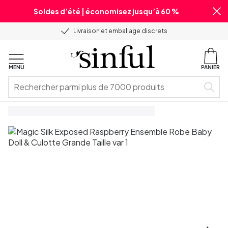
Soldes d’été | économisez jusqu’à 60 %
Livraison et emballage discrets
MENU
PANIER