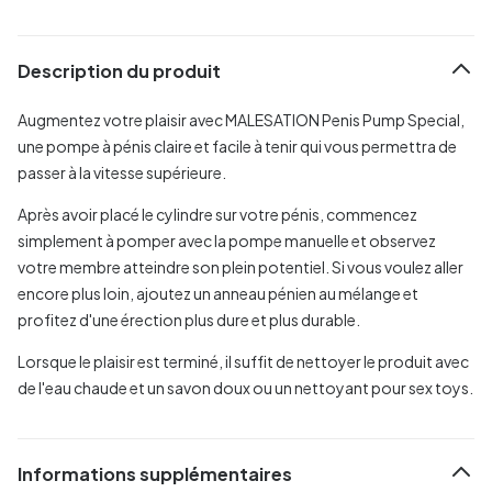
Description du produit
Augmentez votre plaisir avec MALESATION Penis Pump Special,
une pompe à pénis claire et facile à tenir qui vous permettra de
passer à la vitesse supérieure.
Après avoir placé le cylindre sur votre pénis, commencez
simplement à pomper avec la pompe manuelle et observez
votre membre atteindre son plein potentiel. Si vous voulez aller
encore plus loin, ajoutez un anneau pénien au mélange et
profitez d'une érection plus dure et plus durable.
Lorsque le plaisir est terminé, il suffit de nettoyer le produit avec
de l'eau chaude et un savon doux ou un nettoyant pour sex toys.
Informations supplémentaires