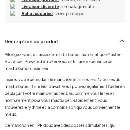
Livraison discrète
- emballage neutre
Achat sécurisé
- zone protégée
Description du produit
Allongez-vous et laissez le masturbateur automatique Master-
Bot Super Powered Stroker vous offrir une expérience de
masturbation insensée.
Insérez votre pénis dans le manchon et laissez les 2 vitesses du
masturbateur faire leur travail. Vous pouvez également l’aider en
déplaçant votre main de haut en bas, comme vous le feriez
normalement pour vous masturber. Rapidement, vous
trouverez le rythme et la combinaison qui vous conviennent le
mieux.
Ce manchon en TPR doux avec des bosses stimulantes, qui