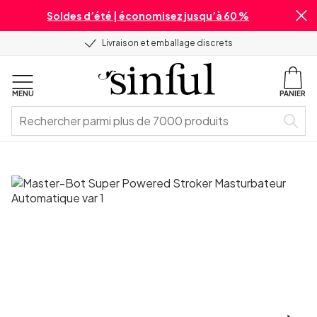
Soldes d’été | économisez jusqu’à 60 %
Livraison et emballage discrets
MENU
PANIER