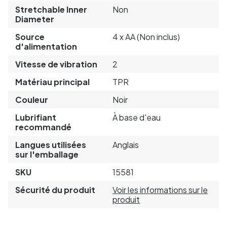
Stretchable Inner
Non
Diameter
Source
4 x AA (Non inclus)
d'alimentation
Vitesse de vibration
2
Matériau principal
TPR
Couleur
Noir
Lubrifiant
À base d'eau
recommandé
Langues utilisées
Anglais
sur l'emballage
SKU
15581
Sécurité du produit
Voir les informations sur le
produit