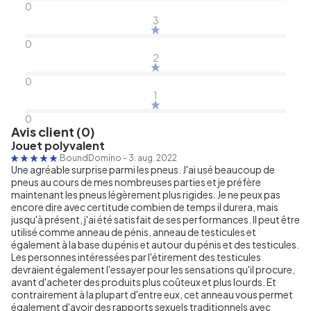
0
3
0
2
0
1
0
Avis client (0)
Jouet polyvalent
BoundDomino
-
3. aug. 2022
Une agréable surprise parmi les pneus. J'ai usé beaucoup de
pneus au cours de mes nombreuses parties et je préfère
maintenant les pneus légèrement plus rigides. Je ne peux pas
encore dire avec certitude combien de temps il durera, mais
jusqu'à présent, j'ai été satisfait de ses performances. Il peut être
utilisé comme anneau de pénis, anneau de testicules et
également à la base du pénis et autour du pénis et des testicules.
Les personnes intéressées par l'étirement des testicules
devraient également l'essayer pour les sensations qu'il procure,
avant d'acheter des produits plus coûteux et plus lourds. Et
contrairement à la plupart d'entre eux, cet anneau vous permet
également d'avoir des rapports sexuels traditionnels avec