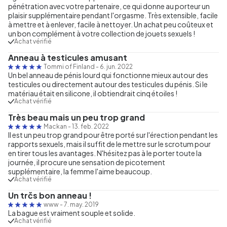
pénétration avec votre partenaire, ce qui donne au porteur un
plaisir supplémentaire pendant l'orgasme. Très extensible, facile
à mettre et à enlever, facile à nettoyer. Un achat peu coûteux et
un bon complément à votre collection de jouets sexuels !
Achat vérifié
Anneau à testicules amusant
Tommi of Finland
-
6. jun. 2022
Un bel anneau de pénis lourd qui fonctionne mieux autour des
testicules ou directement autour des testicules du pénis. Si le
matériau était en silicone, il obtiendrait cinq étoiles !
Achat vérifié
Très beau mais un peu trop grand
Mackan
-
13. feb. 2022
Il est un peu trop grand pour être porté sur l'érection pendant les
rapports sexuels, mais il suffit de le mettre sur le scrotum pour
en tirer tous les avantages. N'hésitez pas à le porter toute la
journée, il procure une sensation de picotement
supplémentaire, la femme l'aime beaucoup.
Achat vérifié
Un trčs bon anneau !
www
-
7. may. 2019
La bague est vraiment souple et solide.
Achat vérifié