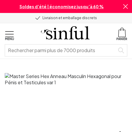
Soldes d’été | économisez jusqu’à 60 %
Livraison et emballage discrets
MENU
PANIER