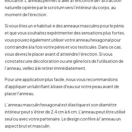
excitante. L’anneau permet d’aller à l’encontre de l’attraction
naturelle opérée par le scrotum vers l’intérieur du corps, au
moment de l'érection.
Si vous êtes un·e habitué·e des anneaux masculins pour le pénis
et que vous souhaitez expérimenter des sensations plus fortes,
vous pouvez également utiliser votre anneau hexagonal pour
contraindre à la fois votre pénis et vos testicules. Dans ce cas,
vous devrez le placer avant d’atteindre l’érection. Si vous
constatez une décoloration ou une gêne lors de l'utilisation de
l’anneau, veillez à le retirer immédiatement.
Pour une application plus facile, nous vous recommandons
d'appliquer un lubrifiant à base d'eau sur votre peau avant de
placer l'anneau.
L’anneau masculin hexagonal est élastique et son diamètre
intérieur peut s’étirer de 2,4 cm à 6 cm. L'anneau peut être utilisé
seul ou avec votre partenaire. Le design confère à l’anneau un
aspect brut et masculin.