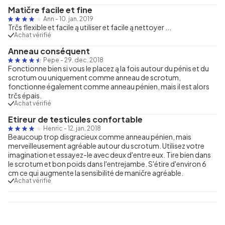
Matičre facile et fine
Ann
-
10. jan. 2019
Trčs flexible et facile ą utiliser et facile ą nettoyer ...
Achat vérifié
Anneau conséquent
Pepe
-
29. dec. 2018
Fonctionne bien si vous le placez ą la fois autour du pénis et du
scrotum ou uniquement comme anneau de scrotum,
fonctionne également comme anneau pénien, mais il est alors
trčs épais.
Achat vérifié
Etireur de testicules confortable
Henric
-
12. jan. 2018
Beaucoup trop disgracieux comme anneau pénien, mais
merveilleusement agréable autour du scrotum. Utilisez votre
imagination et essayez-le avec deux d'entre eux. Tire bien dans
le scrotum et bon poids dans l'entrejambe. S'étire d'environ 6
cm ce qui augmente la sensibilité de maničre agréable.
Achat vérifié