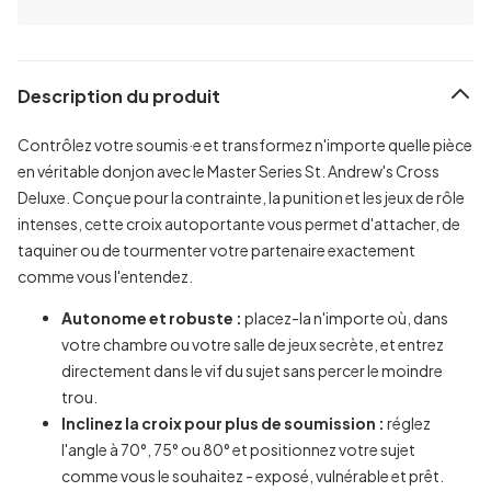
Description du produit
Contrôlez votre soumis·e et transformez n'importe quelle pièce
en véritable donjon avec le Master Series St. Andrew's Cross
Deluxe. Conçue pour la contrainte, la punition et les jeux de rôle
intenses, cette croix autoportante vous permet d'attacher, de
taquiner ou de tourmenter votre partenaire exactement
comme vous l'entendez.
Autonome et robuste :
placez-la n'importe où, dans
votre chambre ou votre salle de jeux secrète, et entrez
directement dans le vif du sujet sans percer le moindre
trou.
Inclinez la croix pour plus de soumission :
réglez
l'angle à 70°, 75° ou 80° et positionnez votre sujet
comme vous le souhaitez - exposé, vulnérable et prêt.