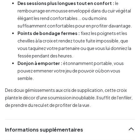
Des sessions plus longues tout en confort :
le
rembourrage en mousse enveloppé dans du cuir végétal
élégant les rend confortables... ou du moins
suffisamment confortables pour en profiter davantage.
Points de bondage fermes :
fixez les poignets et les
chevilles à la croix et rendez toute fuite impossible, que
vous taquinez votre partenaire ou que vous lui donniez la
fessée pendant des heures.
Donjon à emporter :
étonnamment portable, vous
pouvez emmener votre jeu de pouvoir où bon vous
semble.
Des doux gémissements aux cris de supplication, cette croix
plante le décor d'une soumission inoubliable. Il suffit de l'enfiler,
de prendre du recul et de profiter de la vue.
Informations supplémentaires