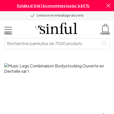
Soldes d’été | économisez jusqu’à 60 %
Livraison et emballage discrets
MENU
PANIER