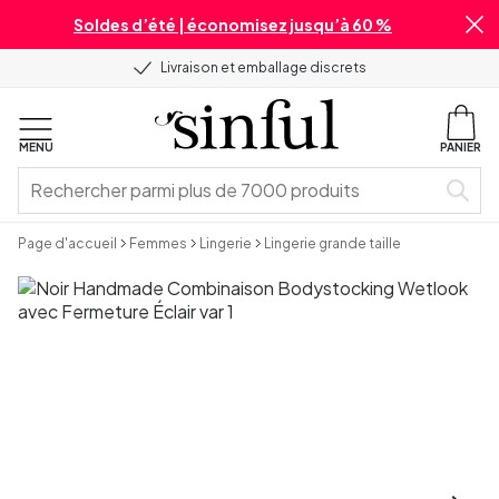
Soldes d’été | économisez jusqu’à 60 %
Livraison et emballage discrets
MENU
PANIER
Page d'accueil
Femmes
Lingerie
Lingerie grande taille