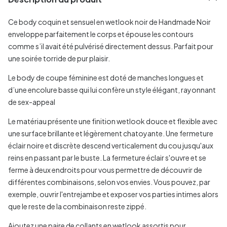
Ce body coquin et sensuel en wetlook noir de Handmade Noir
enveloppe parfaitement le corps et épouse les contours
comme s’il avait été pulvérisé directement dessus. Parfait pour
une soirée torride de pur plaisir.
Le body de coupe féminine est doté de manches longues et
d’une encolure basse qui lui confère un style élégant, rayonnant
de sex-appeal
Le matériau présente une finition wetlook douce et flexible avec
une surface brillante et légèrement chatoyante. Une fermeture
éclair noire et discrète descend verticalement du cou jusqu'aux
reins en passant par le buste. La fermeture éclair s'ouvre et se
ferme à deux endroits pour vous permettre de découvrir de
différentes combinaisons, selon vos envies. Vous pouvez, par
exemple, ouvrir l'entrejambe et exposer vos parties intimes alors
que le reste de la combinaison reste zippé.
Ajoutez une paire de collants en wetlook assortis pour